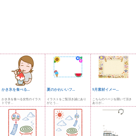
かき氷を食べる...
夏のかわいいフ...
9月素材イメー...
かき氷を食べる女性のイラス
イラストをご覧頂き誠にあり
こちらのページを開いて頂き
トです...
がとう...
ありが...