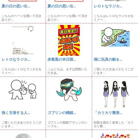
夏の日の思い出...
夏の日の思い出...
レロトなラジカ...
こちらのページを開いて頂き
こちらのページを開いて頂き
こちらはレトロなラジカセを
ありが...
ありが...
イメー...
レトロなラジカ...
赤黄黒の本日限...
湖に玩具の船を...
こちらはレトロなラジカセを
こんにちは。まずは閲覧いた
ご覧いただきありがとうござ
イメー...
だきあ...
います...
強く主張する人...
ゴブリンの精鋭...
「カリカリ整形...
ご覧いただきありがとうござ
ゴブリンの精鋭アサシンのシ
顔面を面白く改造した「カリ
います...
ンプル...
カリ整...