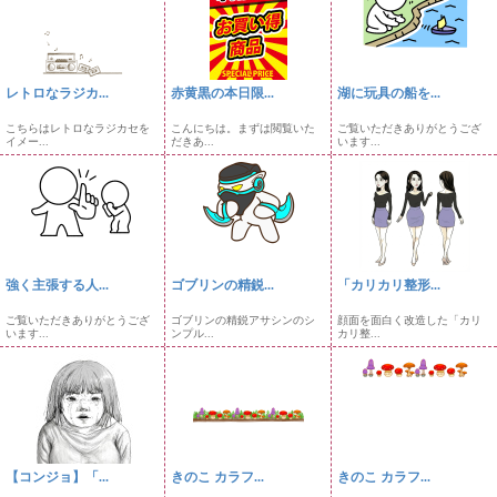
レトロなラジカ...
赤黄黒の本日限...
湖に玩具の船を...
こちらはレトロなラジカセを
こんにちは。まずは閲覧いた
ご覧いただきありがとうござ
イメー...
だきあ...
います...
強く主張する人...
ゴブリンの精鋭...
「カリカリ整形...
ご覧いただきありがとうござ
ゴブリンの精鋭アサシンのシ
顔面を面白く改造した「カリ
います...
ンプル...
カリ整...
【コンジョ】「...
きのこ カラフ...
きのこ カラフ...