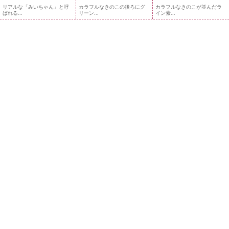
リアルな「みいちゃん」と呼
カラフルなきのこの後ろにグ
カラフルなきのこが並んだラ
ばれる...
リーン...
イン素...