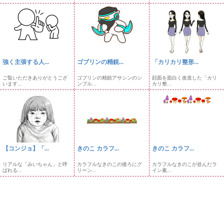
強く主張する人...
ゴブリンの精鋭...
「カリカリ整形...
ご覧いただきありがとうござ
ゴブリンの精鋭アサシンのシ
顔面を面白く改造した「カリ
います...
ンプル...
カリ整...
【コンジョ】「...
きのこ カラフ...
きのこ カラフ...
リアルな「みいちゃん」と呼
カラフルなきのこの後ろにグ
カラフルなきのこが並んだラ
ばれる...
リーン...
イン素...