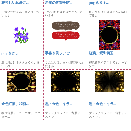
寝苦しい猛暑に...
悪魔の攻撃を防...
png ききょ...
ご覧いただきありがとうござ
ご覧いただきありがとうござ
夏に見かけるききょうを描い
います...
います...
てみま...
png ききょ...
手書き風ラフご...
紅葉、紫和柄玉...
夏に見かけるききょうを、描
こんにちは。まずは閲覧いた
和風背景イラストです。 ベク
いてみ...
だきあ...
ター...
金色紅葉、和柄...
黒・金色・キラ...
黒・金色・キラ...
和風背景イラストです。 ベク
ブラックフライデー背景イラ
ブラックフライデー背景イラ
ター...
ストで...
ストで...