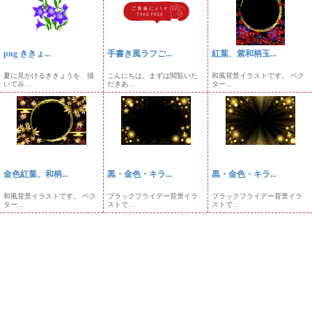
png ききょ...
手書き風ラフご...
紅葉、紫和柄玉...
夏に見かけるききょうを、描
こんにちは。まずは閲覧いた
和風背景イラストです。 ベク
いてみ...
だきあ...
ター...
金色紅葉、和柄...
黒・金色・キラ...
黒・金色・キラ...
和風背景イラストです。 ベク
ブラックフライデー背景イラ
ブラックフライデー背景イラ
ター...
ストで...
ストで...