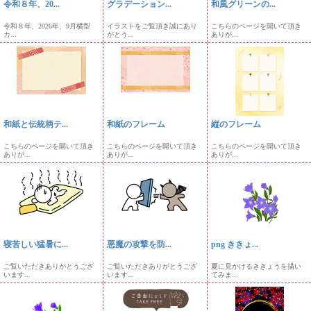
令和８年、20...
グラデーション...
和風グリーンの...
令和８年、2026年、9月横型
イラストをご覧頂き誠にあり
こちらのページを開いて頂き
カ...
がとう...
ありが...
和紙と伝統柄テ...
和紙のフレーム
縦のフレーム
こちらのページを開いて頂き
こちらのページを開いて頂き
こちらのページを開いて頂き
ありが...
ありが...
ありが...
寝苦しい猛暑に...
悪魔の攻撃を防...
png ききょ...
ご覧いただきありがとうござ
ご覧いただきありがとうござ
夏に見かけるききょうを描い
います...
います...
てみま...