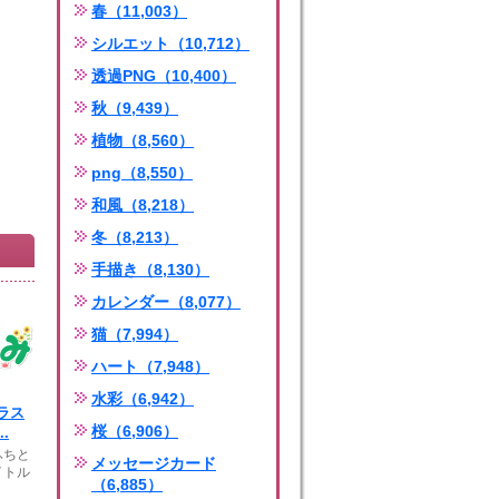
春（11,003）
シルエット（10,712）
透過PNG（10,400）
秋（9,439）
植物（8,560）
png（8,550）
和風（8,218）
冬（8,213）
手描き（8,130）
カレンダー（8,077）
猫（7,994）
ハート（7,948）
水彩（6,942）
ラス
桜（6,906）
.
ふちと
メッセージカード
イトル
（6,885）