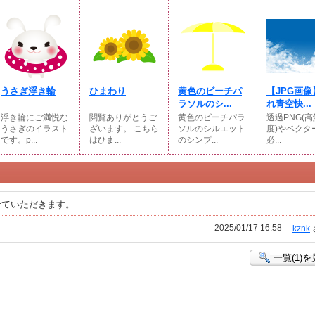
うさぎ浮き輪
ひまわり
黄色のビーチパ
【JPG画像
ラソルのシ...
れ青空快...
浮き輪にご満悦な
閲覧ありがとうご
黄色のビーチパラ
透過PNG(
うさぎのイラスト
ざいます。 こちら
ソルのシルエット
度)やベクター
です。p...
はひま...
のシンプ...
必...
せていただきます。
2025/01/17 16:58
kznk
一覧(1)