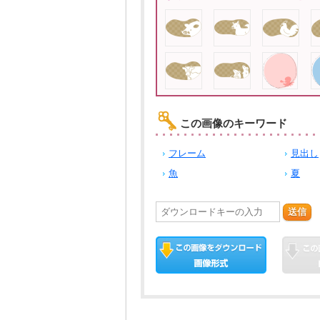
この画像のキーワード
フレーム
見出し
魚
夏
送信