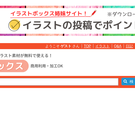
ようこそ
ゲスト
さん
TOP
イラスト
Q&A
日記