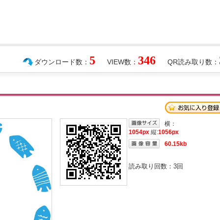
5
346
ダウンロード数：
VIEW数：
QR読み取り数：
横：
1054px
縦:
1056px
60.15kb
読み取り回数：
3
回