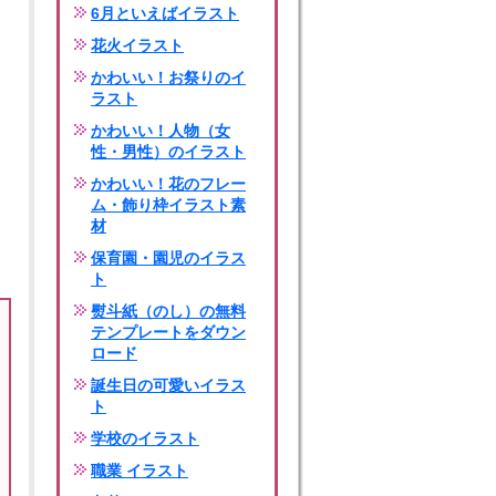
6月といえばイラスト
花火イラスト
かわいい！お祭りのイ
ラスト
かわいい！人物（女
性・男性）のイラスト
かわいい！花のフレー
ム・飾り枠イラスト素
材
保育園・園児のイラス
ト
熨斗紙（のし）の無料
テンプレートをダウン
ロード
誕生日の可愛いイラス
ト
学校のイラスト
職業 イラスト