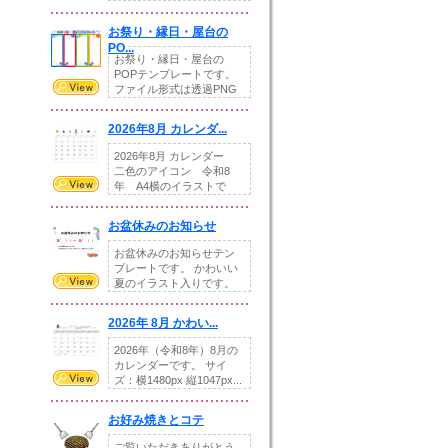
りの提...
お祭り・縁日・屋台の
PO...
お祭り・縁日・屋台の
POPテンプレートです。
ファイル形式は透過PNG
です。---太め...
2026年8月 カレンダ...
2026年8月 カレンダー
二色のアイコン 令和8
年 A4横のイラストで
す。8月をテ...
お盆休みのお知らせ
お盆休みのお知らせテン
プレートです。 かわいい
夏のイラスト入りです。
休業日の日付けを...
2026年 8月 かわい...
2026年（令和8年）8月の
カレンダーです。 サイ
ズ：横1480px 縦1047px...
お好み焼きとコテ
ご覧いただきありがとう