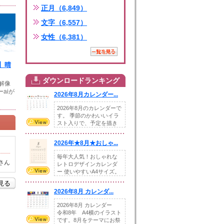
正月（6,849）
文字（6,557）
女性（6,381）
】晴
ダウンロードランキング
高解像
aiが
2026年8月カレンダー...
2026年8月のカレンダーで
す。 季節のかわいいイラ
スト入りで、予定を描き
込めるスペ...
2026年★8月★おしゃ...
毎年大人気！おしゃれな
さん
レトロデザインカレンダ
ー 使いやすいA4サイズ。
illust...
を見る
2026年8月 カレンダ...
2026年8月 カレンダー
令和8年 A4横のイラスト
です。8月をテーマにお祭