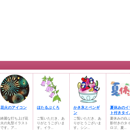
花火のアイコン
ほたるぶくろ
かき氷とペンギ
夏休みのイ
ン
ト付きタイ..
綺麗な打ち上げ花
ご覧いただき、あ
ご覧いただき、あ
夏休みの白
火の丸型イラスト
りがとうございま
りがとうございま
影付きのタ
です。ア...
す。イラ...
す。シン...
ロゴ、夏...