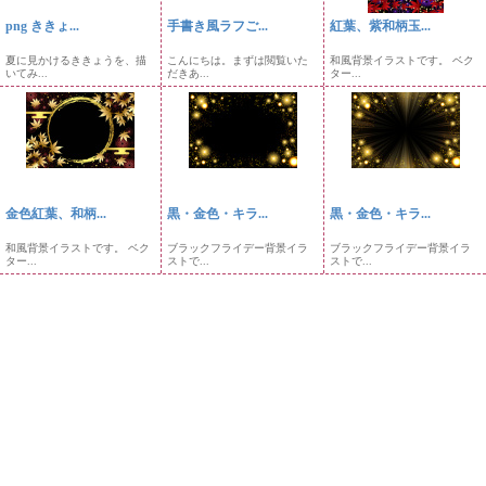
png ききょ...
手書き風ラフご...
紅葉、紫和柄玉...
夏に見かけるききょうを、描
こんにちは。まずは閲覧いた
和風背景イラストです。 ベク
いてみ...
だきあ...
ター...
金色紅葉、和柄...
黒・金色・キラ...
黒・金色・キラ...
和風背景イラストです。 ベク
ブラックフライデー背景イラ
ブラックフライデー背景イラ
ター...
ストで...
ストで...