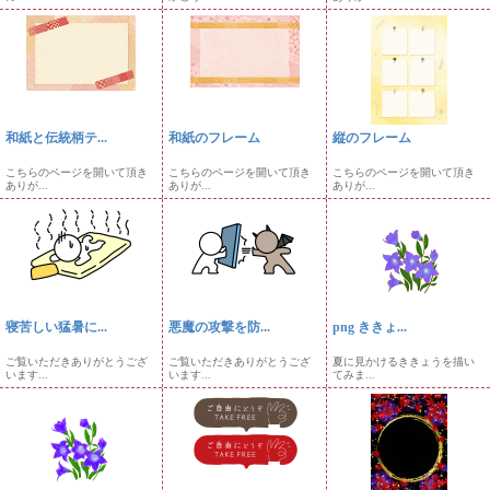
和紙と伝統柄テ...
和紙のフレーム
縦のフレーム
こちらのページを開いて頂き
こちらのページを開いて頂き
こちらのページを開いて頂き
ありが...
ありが...
ありが...
寝苦しい猛暑に...
悪魔の攻撃を防...
png ききょ...
ご覧いただきありがとうござ
ご覧いただきありがとうござ
夏に見かけるききょうを描い
います...
います...
てみま...