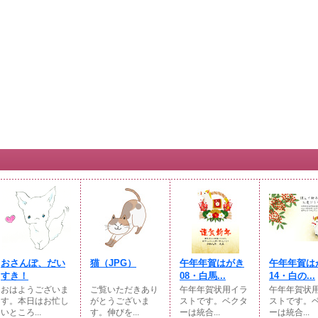
おさんぽ、だい
猫（JPG）
午年年賀はがき
午年年賀は
すき！
08・白馬...
14・白の...
おはようございま
ご覧いただきあり
午年年賀状用イラ
午年年賀状
す。本日はお忙し
がとうございま
ストです。ベクタ
ストです。
いところ...
す。伸びを...
ーは統合...
ーは統合...