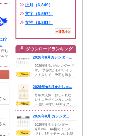
正月（6,849）
文字（6,557）
女性（6,381）
に佇
.
ダウンロードランキング
に佇む
ルエッ
2026年8月カレンダー...
2026年8月のカレンダーで
す。 季節のかわいいイラ
スト入りで、予定を描き
込めるスペ...
2026年★8月★おしゃ...
毎年大人気！おしゃれな
さん
レトロデザインカレンダ
ー 使いやすいA4サイズ。
illust...
2026年8月 カレンダ...
さん
2026年8月 カレンダー
令和8年 A4横のイラスト
です。8月をテーマにお祭