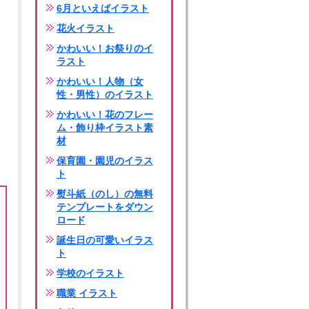
6月といえばイラスト
花火イラスト
かわいい！お祭りのイ
ラスト
かわいい！人物（女
性・男性）のイラスト
かわいい！花のフレー
ム・飾り枠イラスト素
材
保育園・園児のイラス
ト
熨斗紙（のし）の無料
テンプレートをダウン
ロード
誕生日の可愛いイラス
ト
学校のイラスト
職業 イラスト