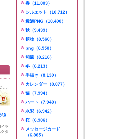
春（11,003）
シルエット（10,712）
透過PNG（10,400）
秋（9,439）
植物（8,560）
png（8,550）
和風（8,218）
冬（8,213）
手描き（8,130）
カレンダー（8,077）
猫（7,994）
ハート（7,948）
水彩（6,942）
がき
桜（6,906）
用イラ
メッセージカード
ベクタ
（6,885）