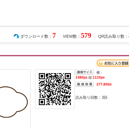
7
579
ダウンロード数：
VIEW数：
QR読み取り数：
横：
1480px
縦:
1110px
277.80kb
読み取り回数：
3
回