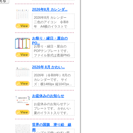
を見る
りの提...
2026年8月 カレンダ...
2026年8月 カレンダー
二色のアイコン 令和8
年 A4横のイラストで
す。8月をテ...
お祭り・縁日・屋台の
PO...
お祭り・縁日・屋台の
POPテンプレートです。
ファイル形式は透過PNG
です。---太め...
2026年 8月 かわい...
2026年（令和8年）8月の
カレンダーです。 サイ
ズ：横1480px 縦1047px...
お盆休みのお知らせ
お盆休みのお知らせテン
プレートです。 かわいい
夏のイラスト入りです。
休業日の日付けを...
世界の国旗 塗り絵 線
画
シンプルで使いやすい世