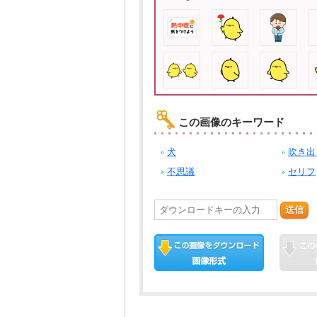
この画像のキーワード
犬
吹き出
不思議
セリフ
送信