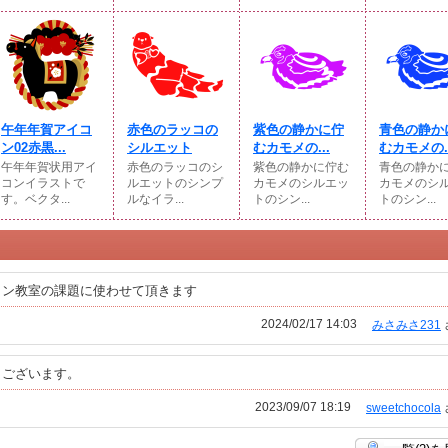
午年年賀アイコ
赤色のラッコの
紫色の静かに佇
青色の静か
ン02赤黒...
シルエット
むカモメの...
むカモメの..
午年年賀状用アイ
赤色のラッコのシ
紫色の静かに佇む
青色の静か
コンイラストで
ルエットのシンプ
カモメのシルエッ
カモメのシ
す。ベクタ...
ルなイラ...
トのシン...
トのシン...
コン教室の課題に使わせて頂きます
2024/02/17 14:03
みさみさ231
うございます。
2023/09/07 18:19
sweetchocola