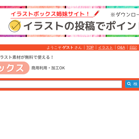
ようこそ
ゲスト
さん
TOP
イラスト
Q&A
日記