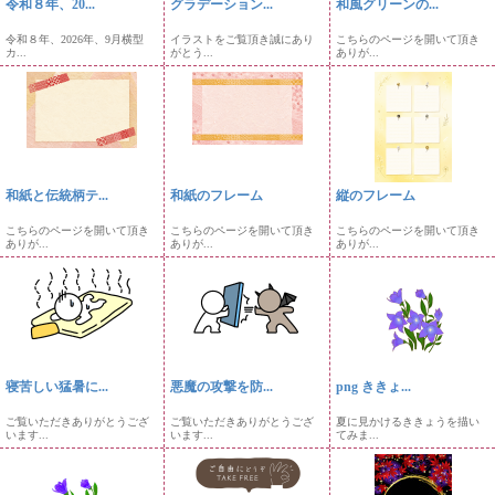
令和８年、20...
グラデーション...
和風グリーンの...
令和８年、2026年、9月横型
イラストをご覧頂き誠にあり
こちらのページを開いて頂き
カ...
がとう...
ありが...
和紙と伝統柄テ...
和紙のフレーム
縦のフレーム
こちらのページを開いて頂き
こちらのページを開いて頂き
こちらのページを開いて頂き
ありが...
ありが...
ありが...
寝苦しい猛暑に...
悪魔の攻撃を防...
png ききょ...
ご覧いただきありがとうござ
ご覧いただきありがとうござ
夏に見かけるききょうを描い
います...
います...
てみま...