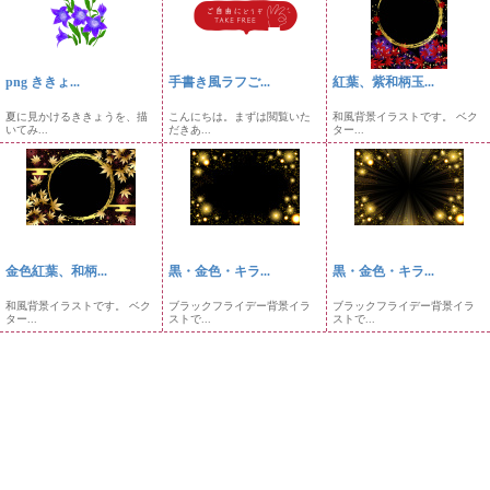
png ききょ...
手書き風ラフご...
紅葉、紫和柄玉...
夏に見かけるききょうを、描
こんにちは。まずは閲覧いた
和風背景イラストです。 ベク
いてみ...
だきあ...
ター...
金色紅葉、和柄...
黒・金色・キラ...
黒・金色・キラ...
和風背景イラストです。 ベク
ブラックフライデー背景イラ
ブラックフライデー背景イラ
ター...
ストで...
ストで...