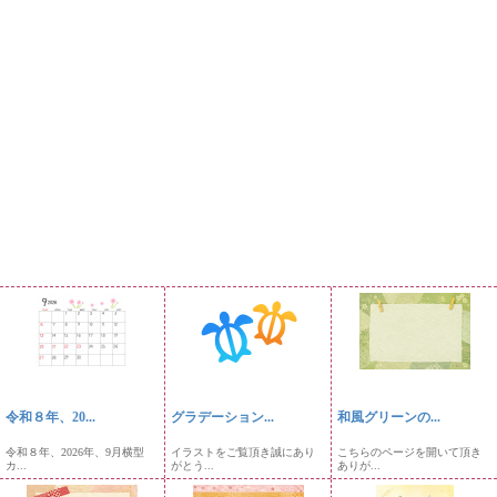
令和８年、20...
グラデーション...
和風グリーンの...
令和８年、2026年、9月横型
イラストをご覧頂き誠にあり
こちらのページを開いて頂き
カ...
がとう...
ありが...