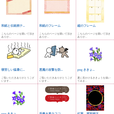
和紙と伝統柄テ...
和紙のフレーム
縦のフレーム
こちらのページを開いて頂き
こちらのページを開いて頂き
こちらのページを開いて頂き
ありが...
ありが...
ありが...
寝苦しい猛暑に...
悪魔の攻撃を防...
png ききょ...
ご覧いただきありがとうござ
ご覧いただきありがとうござ
夏に見かけるききょうを描い
います...
います...
てみま...
png ききょ...
手書き風ラフご...
紅葉、紫和柄玉...