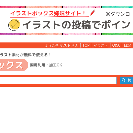
ようこそ
ゲスト
さん
TOP
イラスト
Q&A
日記