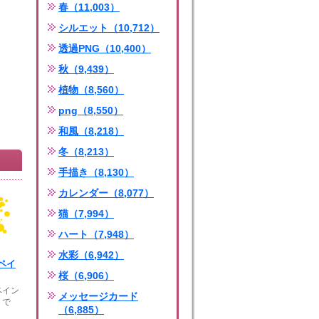
春（11,003）
シルエット（10,712）
透過PNG（10,400）
秋（9,439）
植物（8,560）
png（8,550）
和風（8,218）
冬（8,213）
手描き（8,130）
カレンダー（8,077）
猫（7,994）
ハート（7,948）
水彩（6,942）
ペイ
桜（6,906）
ペイン
メッセージカード
トで
（6,885）