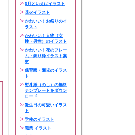
6月といえばイラスト
花火イラスト
かわいい！お祭りのイ
ラスト
かわいい！人物（女
性・男性）のイラスト
かわいい！花のフレー
ム・飾り枠イラスト素
材
保育園・園児のイラス
ト
熨斗紙（のし）の無料
テンプレートをダウン
ロード
誕生日の可愛いイラス
ト
学校のイラスト
職業 イラスト