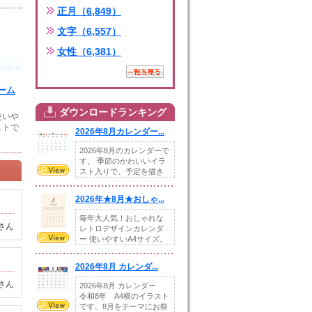
正月（6,849）
文字（6,557）
女性（6,381）
ーム
ダウンロードランキング
使いや
ストで
2026年8月カレンダー...
2026年8月のカレンダーで
す。 季節のかわいいイラ
スト入りで、予定を描き
込めるスペ...
2026年★8月★おしゃ...
毎年大人気！おしゃれな
さん
レトロデザインカレンダ
ー 使いやすいA4サイズ。
illust...
2026年8月 カレンダ...
さん
2026年8月 カレンダー
令和8年 A4横のイラスト
です。8月をテーマにお祭