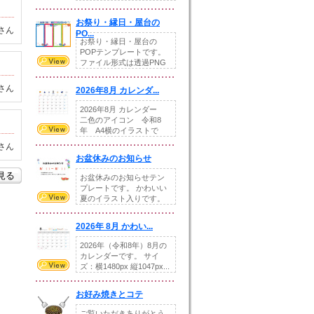
りの提...
お祭り・縁日・屋台の
さん
PO...
お祭り・縁日・屋台の
POPテンプレートです。
ファイル形式は透過PNG
です。---太め...
さん
2026年8月 カレンダ...
2026年8月 カレンダー
二色のアイコン 令和8
年 A4横のイラストで
す。8月をテ...
さん
お盆休みのお知らせ
を見る
お盆休みのお知らせテン
プレートです。 かわいい
夏のイラスト入りです。
休業日の日付けを...
2026年 8月 かわい...
2026年（令和8年）8月の
カレンダーです。 サイ
ズ：横1480px 縦1047px...
お好み焼きとコテ
ご覧いただきありがとう