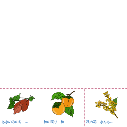
あきのみのり ...
秋の実り 柿
秋の花 きんも...