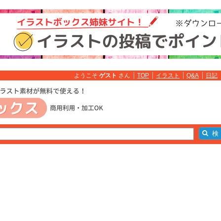
ようこそ
ゲスト
さん
TOP
イラスト
Q&A
日記