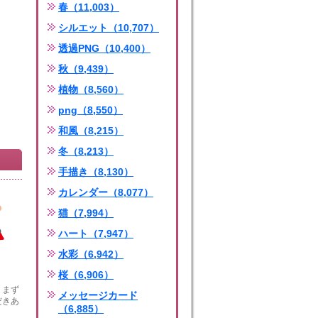
春（11,003）
シルエット（10,707）
透過PNG（10,400）
秋（9,439）
植物（8,560）
png（8,550）
和風（8,215）
冬（8,213）
手描き（8,130）
カレンダー（8,077）
猫（7,994）
ハート（7,947）
水彩（6,942）
桜（6,906）
。まず
メッセージカード
だきあ
（6,885）