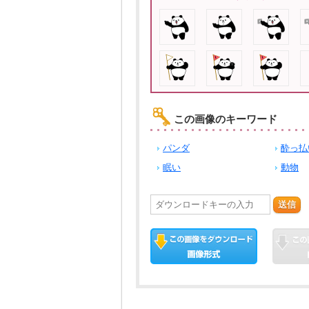
この画像のキーワード
パンダ
酔っ払
眠い
動物
送信