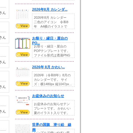
りの提...
2026年8月 カレンダ...
さん
2026年8月 カレンダー
二色のアイコン 令和8
年 A4横のイラストで
す。8月をテ...
さん
お祭り・縁日・屋台の
PO...
お祭り・縁日・屋台の
POPテンプレートです。
ファイル形式は透過PNG
です。---太め...
さん
2026年 8月 かわい...
2026年（令和8年）8月の
カレンダーです。 サイ
ズ：横1480px 縦1047px...
さん
お盆休みのお知らせ
お盆休みのお知らせテン
プレートです。 かわいい
さん
夏のイラスト入りです。
休業日の日付けを...
世界の国旗 塗り絵 線
画
シンプルで使いやすい世