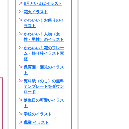
6月といえばイラスト
花火イラスト
かわいい！お祭りのイ
ラスト
かわいい！人物（女
性・男性）のイラスト
かわいい！花のフレー
ム・飾り枠イラスト素
材
保育園・園児のイラス
ト
熨斗紙（のし）の無料
テンプレートをダウン
ロード
誕生日の可愛いイラス
ト
学校のイラスト
職業 イラスト