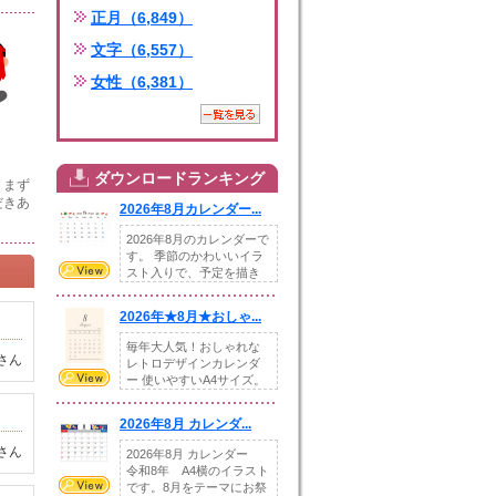
正月（6,849）
文字（6,557）
女性（6,381）
ダウンロードランキング
。まず
だきあ
2026年8月カレンダー...
2026年8月のカレンダーで
す。 季節のかわいいイラ
スト入りで、予定を描き
込めるスペ...
2026年★8月★おしゃ...
毎年大人気！おしゃれな
さん
レトロデザインカレンダ
ー 使いやすいA4サイズ。
illust...
2026年8月 カレンダ...
さん
2026年8月 カレンダー
令和8年 A4横のイラスト
です。8月をテーマにお祭