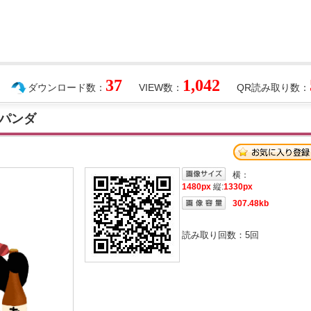
37
1,042
ダウンロード数：
VIEW数：
QR読み取り数：
パンダ
横：
1480px
縦:
1330px
307.48kb
読み取り回数：
5
回