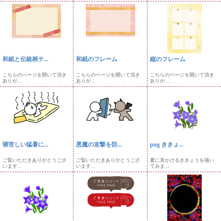
和紙と伝統柄テ...
和紙のフレーム
縦のフレーム
こちらのページを開いて頂き
こちらのページを開いて頂き
こちらのページを開いて頂き
ありが...
ありが...
ありが...
寝苦しい猛暑に...
悪魔の攻撃を防...
png ききょ...
ご覧いただきありがとうござ
ご覧いただきありがとうござ
夏に見かけるききょうを描い
います...
います...
てみま...