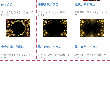
png ききょ...
手書き風ラフご...
紅葉、紫和柄玉...
夏に見かけるききょうを、描
こんにちは。まずは閲覧いた
和風背景イラストです。 ベク
いてみ...
だきあ...
ター...
金色紅葉、和柄...
黒・金色・キラ...
黒・金色・キラ...
和風背景イラストです。 ベク
ブラックフライデー背景イラ
ブラックフライデー背景イラ
ター...
ストで...
ストで...