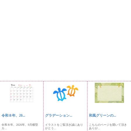
令和８年、20...
グラデーション...
和風グリーンの...
令和８年、2026年、9月横型
イラストをご覧頂き誠にあり
こちらのページを開いて頂き
カ...
がとう...
ありが...