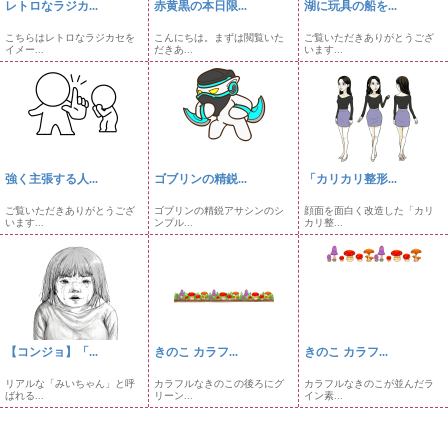
レトロなラジカ...
赤黄黒の本日限...
湖に玩具の船を...
こちらはレトロなラジカセを
こんにちは。まずは閲覧いた
ご覧いただきありがとうござ
イメー...
だきあ...
います...
強く主張する人...
ゴブリンの精鋭...
「カリカリ整形...
ご覧いただきありがとうござ
ゴブリンの精鋭アサシンのシ
顔面を面白く改造した「カリ
います...
ンプル...
カリ整...
【コンジョ】「...
きのこ カラフ...
きのこ カラフ...
リアルな「みいちゃん」と呼
カラフルなきのこの後ろにグ
カラフルなきのこが並んだラ
ばれる...
リーン...
イン素...