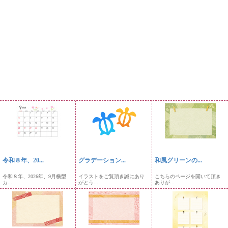
令和８年、20...
グラデーション...
和風グリーンの...
令和８年、2026年、9月横型
イラストをご覧頂き誠にあり
こちらのページを開いて頂き
カ...
がとう...
ありが...