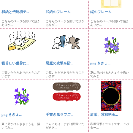
和紙と伝統柄テ...
和紙のフレーム
縦のフレーム
こちらのページを開いて頂き
こちらのページを開いて頂き
こちらのページを開いて頂き
ありが...
ありが...
ありが...
寝苦しい猛暑に...
悪魔の攻撃を防...
png ききょ...
ご覧いただきありがとうござ
ご覧いただきありがとうござ
夏に見かけるききょうを描い
います...
います...
てみま...
png ききょ...
手書き風ラフご...
紅葉、紫和柄玉...
夏に見かけるききょうを、描
こんにちは。まずは閲覧いた
和風背景イラストです。 ベク
いてみ...
だきあ...
ター...