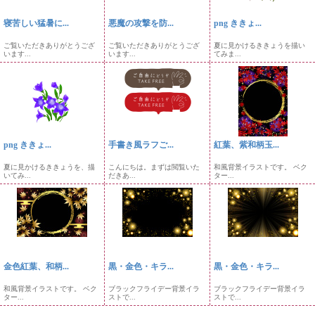
寝苦しい猛暑に...
悪魔の攻撃を防...
png ききょ...
ご覧いただきありがとうござ
ご覧いただきありがとうござ
夏に見かけるききょうを描い
います...
います...
てみま...
png ききょ...
手書き風ラフご...
紅葉、紫和柄玉...
夏に見かけるききょうを、描
こんにちは。まずは閲覧いた
和風背景イラストです。 ベク
いてみ...
だきあ...
ター...
金色紅葉、和柄...
黒・金色・キラ...
黒・金色・キラ...
和風背景イラストです。 ベク
ブラックフライデー背景イラ
ブラックフライデー背景イラ
ター...
ストで...
ストで...