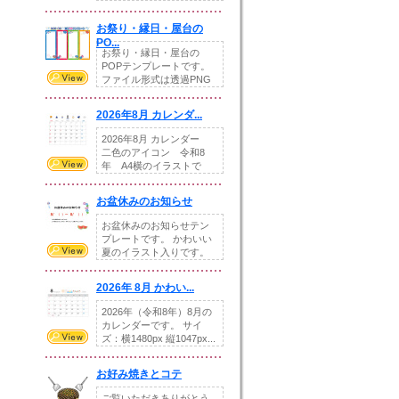
りの提...
お祭り・縁日・屋台の
PO...
お祭り・縁日・屋台の
POPテンプレートです。
ファイル形式は透過PNG
です。---太め...
2026年8月 カレンダ...
2026年8月 カレンダー
二色のアイコン 令和8
年 A4横のイラストで
す。8月をテ...
お盆休みのお知らせ
お盆休みのお知らせテン
プレートです。 かわいい
夏のイラスト入りです。
休業日の日付けを...
2026年 8月 かわい...
2026年（令和8年）8月の
カレンダーです。 サイ
ズ：横1480px 縦1047px...
お好み焼きとコテ
ご覧いただきありがとう