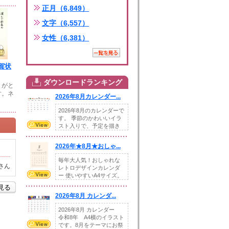
正月（6,849）
文字（6,557）
女性（6,381）
賀状
ダウンロードランキング
りがと
す。ネ
2026年8月カレンダー...
2026年8月のカレンダーで
す。 季節のかわいいイラ
スト入りで、予定を描き
込めるスペ...
2026年★8月★おしゃ...
毎年大人気！おしゃれな
さん
レトロデザインカレンダ
ー 使いやすいA4サイズ。
illust...
を見る
2026年8月 カレンダ...
2026年8月 カレンダー
令和8年 A4横のイラスト
です。8月をテーマにお祭