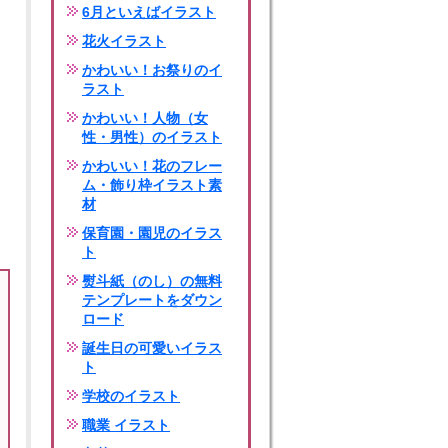
6月といえばイラスト
花火イラスト
かわいい！お祭りのイ
ラスト
かわいい！人物（女
性・男性）のイラスト
かわいい！花のフレー
ム・飾り枠イラスト素
材
保育園・園児のイラス
ト
熨斗紙（のし）の無料
テンプレートをダウン
ロード
誕生日の可愛いイラス
ト
学校のイラスト
職業 イラスト