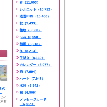
春（11,003）
シルエット（10,712）
透過PNG（10,400）
秋（9,439）
植物（8,560）
png（8,550）
和風（8,218）
冬（8,213）
手描き（8,130）
カレンダー（8,077）
猫（7,994）
ハート（7,948）
水彩（6,942）
ミの
桜（6,906）
.
みのイ
メッセージカード
状素材
（6,885）