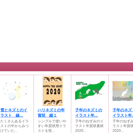
雪とネズミのイ
ハリネズミの年
子年のネズミの
子年のネズ
ラスト 線...
賀状 縦１
イラスト年...
イラスト年..
たくさんあるイラ
シンプルで使いや
子年のねずみのイ
子年のねず
ストの中からみつ
すい年賀状用イラ
ラスト年賀状素材
ラスト年賀
けていた...
ストを投...
2020...
2020...