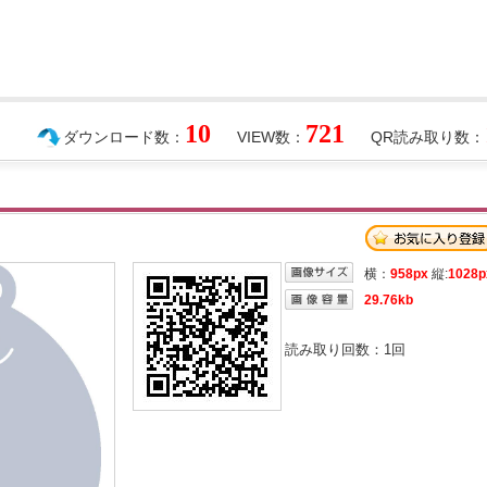
10
721
ダウンロード数：
VIEW数：
QR読み取り数：
横：
958px
縦:
1028p
29.76kb
読み取り回数：
1
回