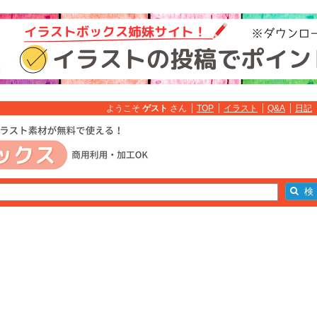
ようこそ
ゲスト
さん
TOP
イラスト
Q&A
日記