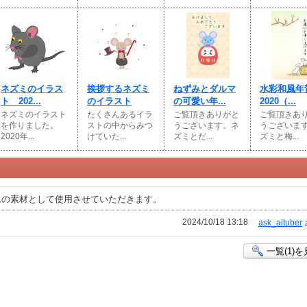
ネズミのイラス
挨拶するネズミ
ねずみとダルマ
水彩和風年
ト 202...
のイラスト
の可愛い年...
2020（...
ネズミのイラスト
たくさんあるイラ
ご覧頂きありがと
ご覧頂きあ
を作りました。
ストの中からみつ
うございます。ネ
うございま
2020年...
けていた...
ズミとだ...
ズミと梅...
ムの素材として使用させていただきます。
2024/10/18 13:18
ask_aituber
一覧(1)