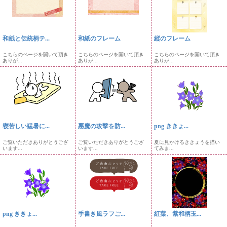
和紙と伝統柄テ...
和紙のフレーム
縦のフレーム
こちらのページを開いて頂き
こちらのページを開いて頂き
こちらのページを開いて頂き
ありが...
ありが...
ありが...
寝苦しい猛暑に...
悪魔の攻撃を防...
png ききょ...
ご覧いただきありがとうござ
ご覧いただきありがとうござ
夏に見かけるききょうを描い
います...
います...
てみま...
png ききょ...
手書き風ラフご...
紅葉、紫和柄玉...