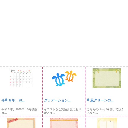
令和８年、20...
グラデーション...
和風グリーンの...
令和８年、2026年、9月横型
イラストをご覧頂き誠にあり
こちらのページを開いて頂き
カ...
がとう...
ありが...