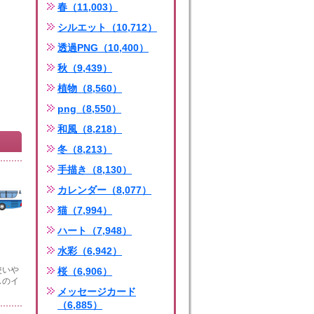
春（11,003）
シルエット（10,712）
透過PNG（10,400）
秋（9,439）
植物（8,560）
png（8,550）
和風（8,218）
冬（8,213）
手描き（8,130）
カレンダー（8,077）
猫（7,994）
ハート（7,948）
水彩（6,942）
使いや
桜（6,906）
スのイ
メッセージカード
（6,885）