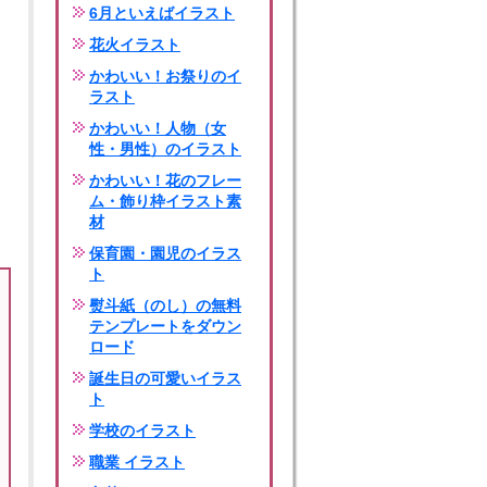
6月といえばイラスト
花火イラスト
かわいい！お祭りのイ
ラスト
かわいい！人物（女
性・男性）のイラスト
かわいい！花のフレー
ム・飾り枠イラスト素
材
保育園・園児のイラス
ト
熨斗紙（のし）の無料
テンプレートをダウン
ロード
誕生日の可愛いイラス
ト
学校のイラスト
職業 イラスト