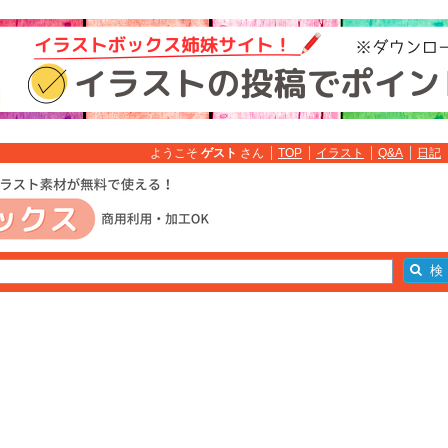
ようこそ
ゲスト
さん
TOP
イラスト
Q&A
日記