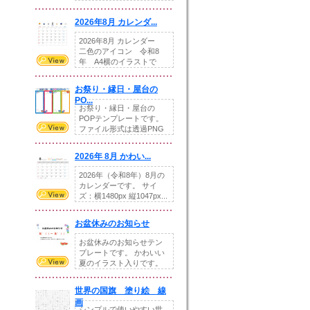
りの提...
2026年8月 カレンダ...
2026年8月 カレンダー
二色のアイコン 令和8
年 A4横のイラストで
す。8月をテ...
お祭り・縁日・屋台の
PO...
お祭り・縁日・屋台の
POPテンプレートです。
ファイル形式は透過PNG
です。---太め...
2026年 8月 かわい...
2026年（令和8年）8月の
カレンダーです。 サイ
ズ：横1480px 縦1047px...
お盆休みのお知らせ
お盆休みのお知らせテン
プレートです。 かわいい
夏のイラスト入りです。
休業日の日付けを...
世界の国旗 塗り絵 線
画
シンプルで使いやすい世