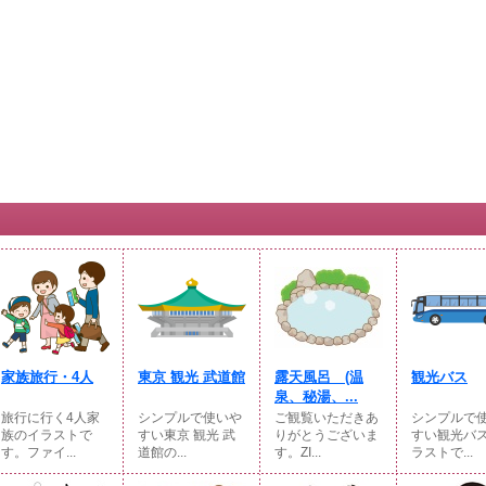
家族旅行・4人
東京 観光 武道館
露天風呂 (温
観光バス
泉、秘湯、...
旅行に行く4人家
シンプルで使いや
ご観覧いただきあ
シンプルで
族のイラストで
すい東京 観光 武
りがとうございま
すい観光バ
す。ファイ...
道館の...
す。ZI...
ラストで...