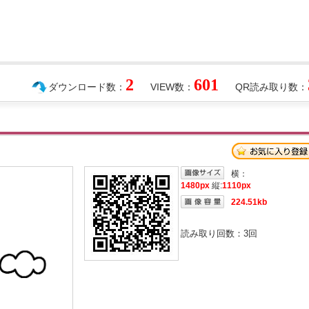
2
601
ダウンロード数：
VIEW数：
QR読み取り数：
横：
1480px
縦:
1110px
224.51kb
読み取り回数：
3
回