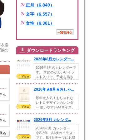
正月（6,849）
文字（6,557）
女性（6,381）
浴衣姿
家族の
ダウンロードランキング
2026年8月カレンダー...
2026年8月のカレンダーで
す。 季節のかわいいイラ
スト入りで、予定を描き
込めるスペ...
2026年★8月★おしゃ...
さん
毎年大人気！おしゃれな
レトロデザインカレンダ
ー 使いやすいA4サイズ。
illust...
2026年8月 カレンダ...
さん
2026年8月 カレンダー
を見る
令和8年 A4横のイラスト
です。8月をテーマにお祭