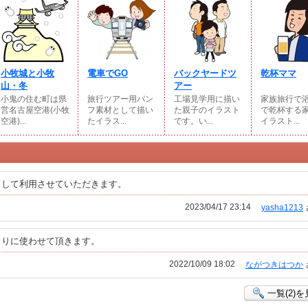
小牧城と小牧
電車でGO
バックヤードツ
乾杯ママ
山・冬
アー
小鬼の住む町は県
旅行ツアー用パン
工場見学用に描い
家族旅行で
営名古屋空港(小牧
フ素材として描い
た親子のイラスト
で乾杯する
空港)...
たイラス...
です。い...
イラスト...
として利用させていただきます。
2023/04/17 23:14
yasha1213
よりに使わせて頂きます。
2022/10/09 18:02
ながつきはつか
一覧(2)