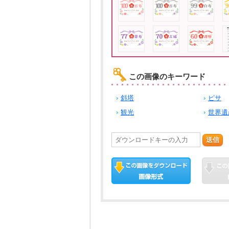
この画像のキーワード
斜塔
ピサ
観光
世界遺
送信