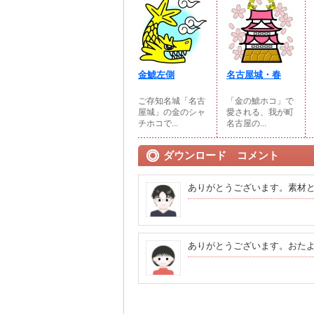
金鯱左側
名古屋城・春
ご存知名城「名古
「金の鯱ホコ」で
屋城」の金のシャ
愛される、我が町
チホコで...
名古屋の...
ダウンロード コメント
ありがとうございます。素材
ありがとうございます。おた