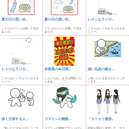
夏の日の思い出...
夏の日の思い出...
レロトなラジカ...
こちらのページを開いて頂き
こちらのページを開いて頂き
こちらはレトロなラジカセを
ありが...
ありが...
イメー...
レトロなラジカ...
赤黄黒の本日限...
湖に玩具の船を...
こちらはレトロなラジカセを
こんにちは。まずは閲覧いた
ご覧いただきありがとうござ
イメー...
だきあ...
います...
強く主張する人...
ゴブリンの精鋭...
「カリカリ整形...
ご覧いただきありがとうござ
ゴブリンの精鋭アサシンのシ
顔面を面白く改造した「カリ