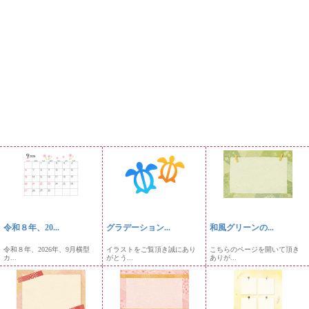
令和８年、20...
グラデーション...
和風グリーンの...
令和８年、2026年、9月横型
イラストをご覧頂き誠にあり
こちらのページを開いて頂き
カ...
がとう...
ありが...