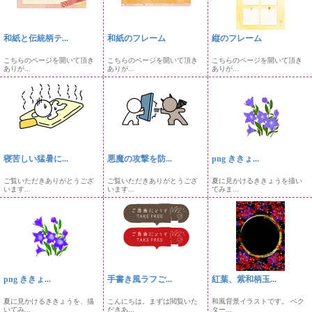
和紙と伝統柄テ...
和紙のフレーム
縦のフレーム
こちらのページを開いて頂き
こちらのページを開いて頂き
こちらのページを開いて頂き
ありが...
ありが...
ありが...
寝苦しい猛暑に...
悪魔の攻撃を防...
png ききょ...
ご覧いただきありがとうござ
ご覧いただきありがとうござ
夏に見かけるききょうを描い
います...
います...
てみま...
png ききょ...
手書き風ラフご...
紅葉、紫和柄玉...
夏に見かけるききょうを、描
こんにちは。まずは閲覧いた
和風背景イラストです。 ベク
いてみ...
だきあ...
ター...