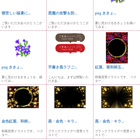
寝苦しい猛暑に...
悪魔の攻撃を防...
png ききょ...
ご覧いただきありがとうござ
ご覧いただきありがとうござ
夏に見かけるききょうを描い
います...
います...
てみま...
png ききょ...
手書き風ラフご...
紅葉、紫和柄玉...
夏に見かけるききょうを、描
こんにちは。まずは閲覧いた
和風背景イラストです。 ベク
いてみ...
だきあ...
ター...
金色紅葉、和柄...
黒・金色・キラ...
黒・金色・キラ...
和風背景イラストです。 ベク
ブラックフライデー背景イラ
ブラックフライデー背景イラ
ター...
ストで...
ストで...