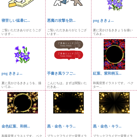
寝苦しい猛暑に...
悪魔の攻撃を防...
png ききょ...
ご覧いただきありがとうござ
ご覧いただきありがとうござ
夏に見かけるききょうを描い
います...
います...
てみま...
png ききょ...
手書き風ラフご...
紅葉、紫和柄玉...
夏に見かけるききょうを、描
こんにちは。まずは閲覧いた
和風背景イラストです。 ベク
いてみ...
だきあ...
ター...
金色紅葉、和柄...
黒・金色・キラ...
黒・金色・キラ...
和風背景イラストです。 ベク
ブラックフライデー背景イラ
ブラックフライデー背景イラ