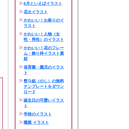
6月といえばイラスト
花火イラスト
かわいい！お祭りのイ
ラスト
かわいい！人物（女
性・男性）のイラスト
かわいい！花のフレー
ム・飾り枠イラスト素
材
保育園・園児のイラス
ト
熨斗紙（のし）の無料
テンプレートをダウン
ロード
誕生日の可愛いイラス
ト
学校のイラスト
職業 イラスト