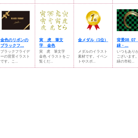
金色のリボンの
寅 虎 筆文
金メダル（1位）
背景08_0
ブラックフ...
字 金色
緑・...
ブラックフライデ
寅 虎 筆文字
メダルのイラスト
いつもあり
ーの背景イラスト
金色 イラストをご
素材です。イベン
ございます
です。こ...
覧くだ...
トやスポ...
緑の市松...