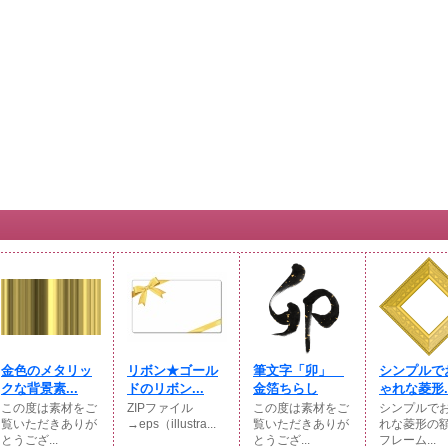
金色のメタリッ
リボン★ゴール
筆文字「卯」
シンプルで
クな背景素...
ドのリボン...
金箔ちらし
ゃれな菱形..
この度は素材をご
ZIPファイル
この度は素材をご
シンプルで
覧いただきありが
→eps（illustra...
覧いただきありが
れな菱形の
とうござ...
とうござ...
フレーム...