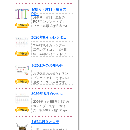
りの提...
お祭り・縁日・屋台の
PO...
お祭り・縁日・屋台の
POPテンプレートです。
ファイル形式は透過PNG
です。---太め...
2026年8月 カレンダ...
2026年8月 カレンダー
二色のアイコン 令和8
年 A4横のイラストで
す。8月をテ...
お盆休みのお知らせ
お盆休みのお知らせテン
プレートです。 かわいい
夏のイラスト入りです。
休業日の日付けを...
2026年 8月 かわい...
2026年（令和8年）8月の
カレンダーです。 サイ
ズ：横1480px 縦1047px...
お好み焼きとコテ
ご覧いただきありがとう