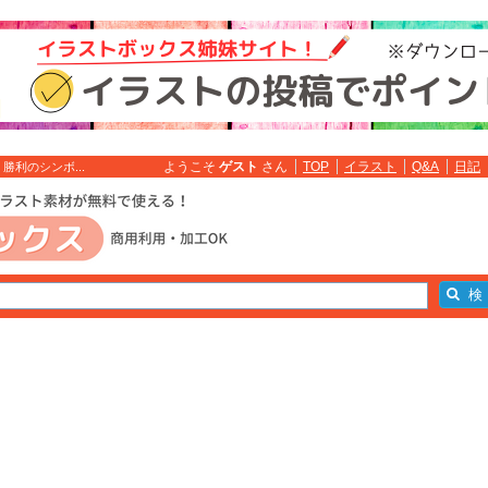
ようこそ
ゲスト
さん
TOP
イラスト
Q&A
日記
利のシンボ...