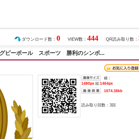
0
444
ダウンロード数：
VIEW数：
QR読み取り数：
グビーボール スポーツ 勝利のシンボ...
横：
1480px
縦:
1464px
1074.38kb
読み取り回数：
3
回