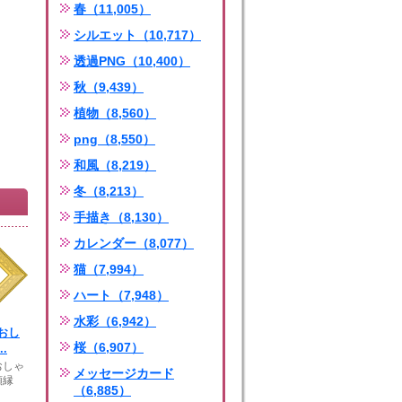
春（11,005）
シルエット（10,717）
透過PNG（10,400）
秋（9,439）
植物（8,560）
png（8,550）
和風（8,219）
冬（8,213）
手描き（8,130）
カレンダー（8,077）
猫（7,994）
ハート（7,948）
水彩（6,942）
おし
桜（6,907）
.
おしゃ
メッセージカード
額縁
（6,885）