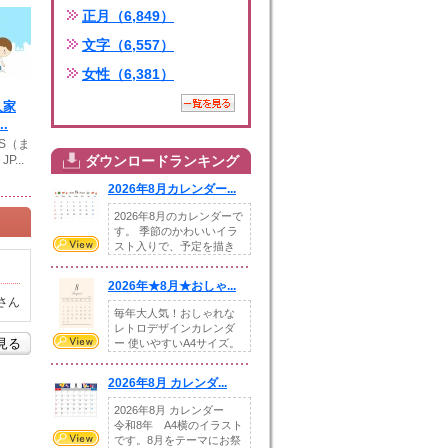
正月（6,849）
文字（6,557）
女性（6,381）
人家
.
PS（ま
...
ダウンロードランキング
2026年8月カレンダー...
2026年8月のカレンダーで
す。 季節のかわいいイラ
スト入りで、予定を描き
込めるスペ...
2026年★8月★おしゃ...
さん
毎年大人気！おしゃれな
レトロデザインカレンダ
を見る
ー 使いやすいA4サイズ。
illust...
2026年8月 カレンダ...
2026年8月 カレンダー
令和8年 A4横のイラスト
です。8月をテーマにお祭