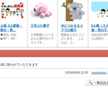
人物_6人家族・
工作ぶた親子
木につかまるコ
6人物（３
節分・恵...
アラの親子
族・男の子..
◆単品 : png
工作動物シリーズ
閲覧ありがとうご
zipはAiかE
◆ZIP ： EP...
のぶた親子のイラ
ざいます。⠀こち
たは両方）、JP
ストです...
らは、コ...
作成に使わせていただきます
2026/06/24 11:43
modestape
一覧(1)