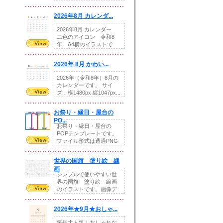
りの提...
2026年8月 カレンダ...
2026年8月 カレンダー
二色のアイコン 令和8
年 A4横のイラストで
す。8月をテ...
2026年 8月 かわい...
2026年（令和8年）8月の
カレンダーです。 サイ
ズ：横1480px 縦1047px...
お祭り・縁日・屋台の
PO...
お祭り・縁日・屋台の
POPテンプレートです。
ファイル形式は透過PNG
です。---太め...
世界の国旗 塗り絵 線
画
シンプルで使いやすい世
界の国旗 塗り絵 線画
のイラストです。画像デ
ータとEPSデータ...
2026年★9月★おしゃ...
毎年大人気！おしゃれな