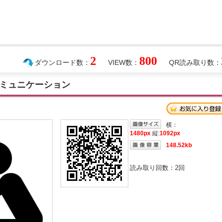
2
800
ダウンロード数：
VIEW数：
QR読み取り数：
ミュニケーション
横：
1480px
縦:
1092px
148.52kb
読み取り回数：
2
回