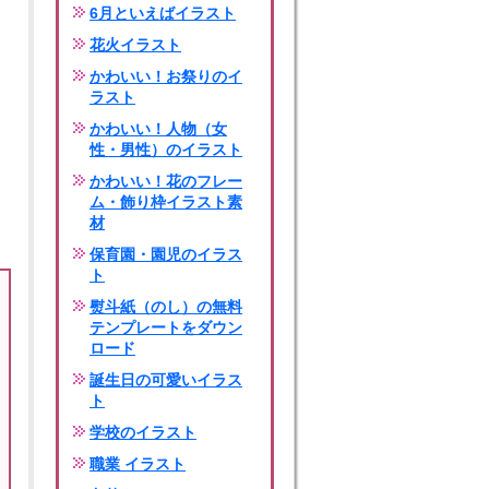
6月といえばイラスト
花火イラスト
かわいい！お祭りのイ
ラスト
かわいい！人物（女
性・男性）のイラスト
かわいい！花のフレー
ム・飾り枠イラスト素
材
保育園・園児のイラス
ト
熨斗紙（のし）の無料
テンプレートをダウン
ロード
誕生日の可愛いイラス
ト
学校のイラスト
職業 イラスト