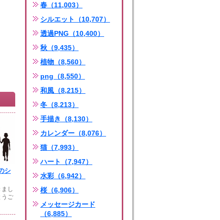
春（11,003）
シルエット（10,707）
透過PNG（10,400）
秋（9,435）
植物（8,560）
png（8,550）
和風（8,215）
冬（8,213）
手描き（8,130）
カレンダー（8,076）
猫（7,993）
ハート（7,947）
のシ
水彩（6,942）
きまし
桜（6,906）
とうご
メッセージカード
（6,885）