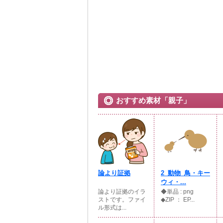
おすすめ素材「親子」
論より証拠
2_動物_鳥・キー
ウィ・...
論より証拠のイラ
◆単品 : png
ストです。ファイ
◆ZIP ： EP...
ル形式は...