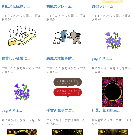
和紙と伝統柄テ...
和紙のフレーム
縦のフレーム
こちらのページを開いて頂き
こちらのページを開いて頂き
こちらのページを開いて頂き
ありが...
ありが...
ありが...
寝苦しい猛暑に...
悪魔の攻撃を防...
png ききょ...
ご覧いただきありがとうござ
ご覧いただきありがとうござ
夏に見かけるききょうを描い
います...
います...
てみま...
png ききょ...
手書き風ラフご...
紅葉、紫和柄玉...
夏に見かけるききょうを、描
こんにちは。まずは閲覧いた
和風背景イラストです。 ベク
いてみ...
だきあ...
ター...