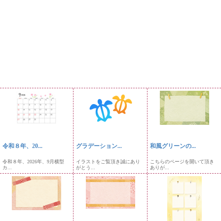
令和８年、20...
グラデーション...
和風グリーンの...
令和８年、2026年、9月横型
イラストをご覧頂き誠にあり
こちらのページを開いて頂き
カ...
がとう...
ありが...