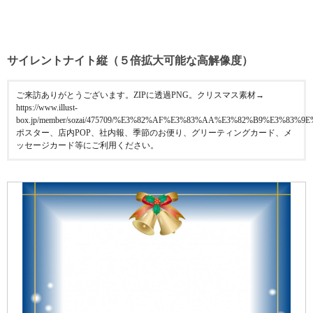
サイレントナイト縦（５倍拡大可能な高解像度）
ご来訪ありがとうございます。ZIPに透過PNG。クリスマス素材→
https://www.illust-
box.jp/member/sozai/475709/%E3%82%AF%E3%83%AA%E3%82%B9%E3%83%9
ポスター、店内POP、社内報、季節のお便り、グリーティングカード、メ
ッセージカード等にご利用ください。