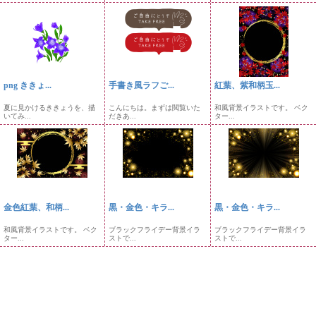
png ききょ...
手書き風ラフご...
紅葉、紫和柄玉...
夏に見かけるききょうを、描
こんにちは。まずは閲覧いた
和風背景イラストです。 ベク
いてみ...
だきあ...
ター...
金色紅葉、和柄...
黒・金色・キラ...
黒・金色・キラ...
和風背景イラストです。 ベク
ブラックフライデー背景イラ
ブラックフライデー背景イラ
ター...
ストで...
ストで...