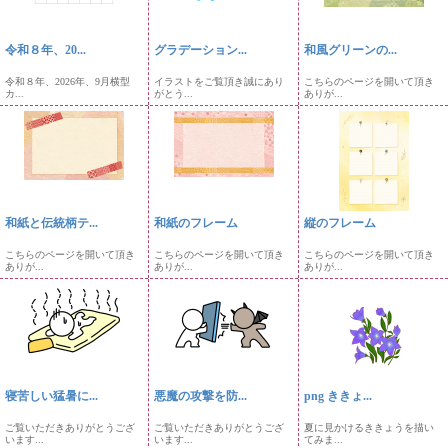
令和８年、20...
グラデーション...
和風グリーンの...
令和８年、2026年、9月横型
イラストをご覧頂き誠にあり
こちらのページを開いて頂き
カ...
がとう...
ありが...
和紙と伝統柄テ...
和紙のフレーム
縦のフレーム
こちらのページを開いて頂き
こちらのページを開いて頂き
こちらのページを開いて頂き
ありが...
ありが...
ありが...
寝苦しい猛暑に...
悪魔の攻撃を防...
png ききょ...
ご覧いただきありがとうござ
ご覧いただきありがとうござ
夏に見かけるききょうを描い
います...
います...
てみま...