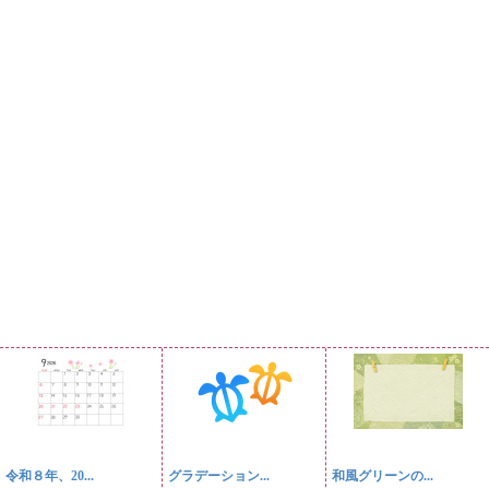
令和８年、20...
グラデーション...
和風グリーンの...