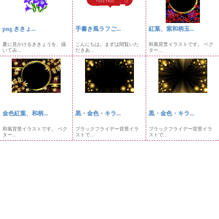
png ききょ...
手書き風ラフご...
紅葉、紫和柄玉...
夏に見かけるききょうを、描
こんにちは。まずは閲覧いた
和風背景イラストです。 ベク
いてみ...
だきあ...
ター...
金色紅葉、和柄...
黒・金色・キラ...
黒・金色・キラ...
和風背景イラストです。 ベク
ブラックフライデー背景イラ
ブラックフライデー背景イラ
ター...
ストで...
ストで...