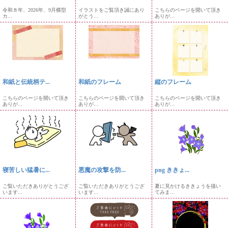
令和８年、2026年、9月横型
イラストをご覧頂き誠にあり
こちらのページを開いて頂き
カ...
がとう...
ありが...
和紙と伝統柄テ...
和紙のフレーム
縦のフレーム
こちらのページを開いて頂き
こちらのページを開いて頂き
こちらのページを開いて頂き
ありが...
ありが...
ありが...
寝苦しい猛暑に...
悪魔の攻撃を防...
png ききょ...
ご覧いただきありがとうござ
ご覧いただきありがとうござ
夏に見かけるききょうを描い
います...
います...
てみま...