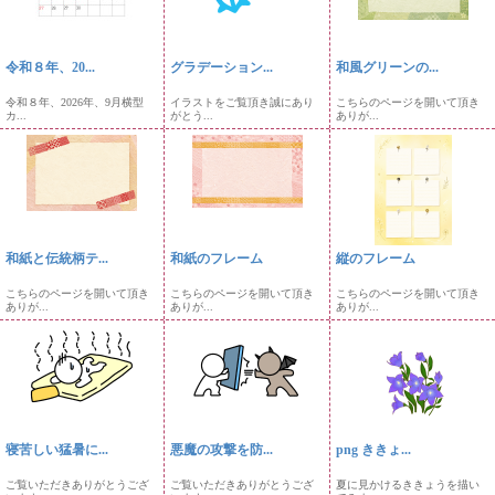
令和８年、20...
グラデーション...
和風グリーンの...
令和８年、2026年、9月横型
イラストをご覧頂き誠にあり
こちらのページを開いて頂き
カ...
がとう...
ありが...
和紙と伝統柄テ...
和紙のフレーム
縦のフレーム
こちらのページを開いて頂き
こちらのページを開いて頂き
こちらのページを開いて頂き
ありが...
ありが...
ありが...
寝苦しい猛暑に...
悪魔の攻撃を防...
png ききょ...
ご覧いただきありがとうござ
ご覧いただきありがとうござ
夏に見かけるききょうを描い