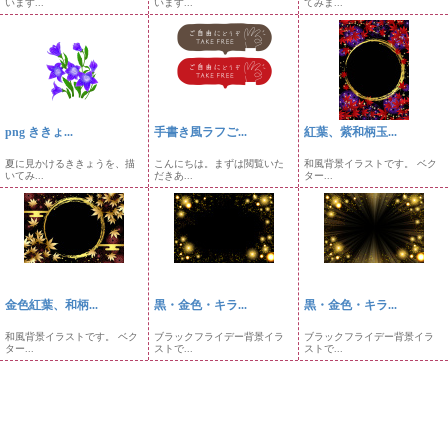
います...
います...
てみま...
png ききょ...
手書き風ラフご...
紅葉、紫和柄玉...
夏に見かけるききょうを、描
こんにちは。まずは閲覧いた
和風背景イラストです。 ベク
いてみ...
だきあ...
ター...
金色紅葉、和柄...
黒・金色・キラ...
黒・金色・キラ...
和風背景イラストです。 ベク
ブラックフライデー背景イラ
ブラックフライデー背景イラ
ター...
ストで...
ストで...