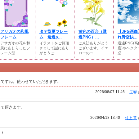
アサガオの和風
タテ型夏フレー
黄色の百合（透
【JPG画像
フレーム
ム 透過p...
過PNG）...
れ青空快...
アサガオの花を和
イラストをご覧頂
ご来訪ありがとう
透過PNG(
風にあしらったフ
きまして誠にあり
ございます。イエ
度)やベクター
レーム型...
がとうご...
ローのユ...
必...
いですね。使わせていただきます。
2026/08/07 11:46
玉響
せて頂きます。
2026/04/18 13:40
村上 章
！！