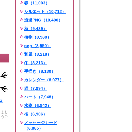
春（11,003）
シルエット（10,712）
透過PNG（10,400）
秋（9,439）
植物（8,560）
png（8,550）
和風（8,218）
冬（8,213）
手描き（8,130）
カレンダー（8,077）
猫（7,994）
ハート（7,948）
ス
水彩（6,942）
きまし
桜（6,906）
とうご
メッセージカード
（6,885）