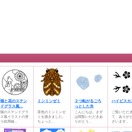
猫と花のステン
ミンミンゼミ
２つ転がるごろ
ハイビスカ
ドグラス風...
っとした氷
猫のステンドグラ
茶色のミンミンゼ
こんにちは。まず
ご覧いただ
ス風イラストの塗
ミを描きました。
は閲覧いただきあ
て、ありが
り絵用線...
ちょっと...
りがとう...
ざいます...