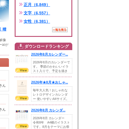
正月（6,849）
文字（6,557）
女性（6,381）
】晴
高解像
aiが
ダウンロードランキング
2026年8月カレンダー...
2026年8月のカレンダーで
す。 季節のかわいいイラ
スト入りで、予定を描き
込めるスペ...
2026年★8月★おしゃ...
さん
毎年大人気！おしゃれな
レトロデザインカレンダ
ー 使いやすいA4サイズ。
illust...
さん
2026年8月 カレンダ...
2026年8月 カレンダー
令和8年 A4横のイラスト
です。8月をテーマにお祭