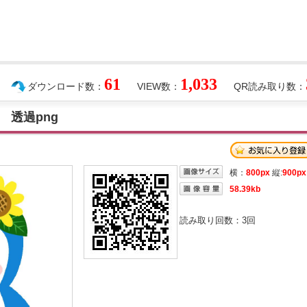
61
1,033
ダウンロード数：
VIEW数：
QR読み取り数：
 透過png
横：
800px
縦:
900px
58.39kb
読み取り回数：
3
回