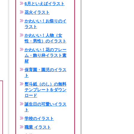
6月といえばイラスト
花火イラスト
かわいい！お祭りのイ
ラスト
かわいい！人物（女
性・男性）のイラスト
かわいい！花のフレー
ム・飾り枠イラスト素
材
保育園・園児のイラス
ト
熨斗紙（のし）の無料
テンプレートをダウン
ロード
誕生日の可愛いイラス
ト
学校のイラスト
職業 イラスト