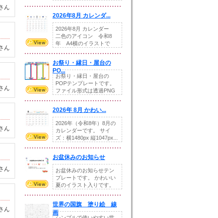
りの提...
さん
2026年8月 カレンダ...
2026年8月 カレンダー
二色のアイコン 令和8
年 A4横のイラストで
さん
す。8月をテ...
お祭り・縁日・屋台の
PO...
お祭り・縁日・屋台の
POPテンプレートです。
さん
ファイル形式は透過PNG
です。---太め...
2026年 8月 かわい...
2026年（令和8年）8月の
さん
カレンダーです。 サイ
ズ：横1480px 縦1047px...
お盆休みのお知らせ
さん
お盆休みのお知らせテン
プレートです。 かわいい
夏のイラスト入りです。
休業日の日付けを...
世界の国旗 塗り絵 線
さん
画
シンプルで使いやすい世