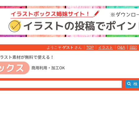
ようこそ
ゲスト
さん
TOP
イラスト
Q&A
日記