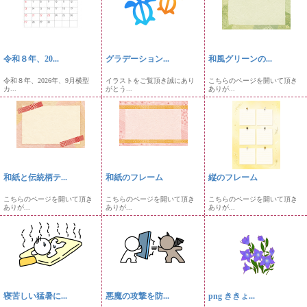
令和８年、20...
グラデーション...
和風グリーンの...
令和８年、2026年、9月横型
イラストをご覧頂き誠にあり
こちらのページを開いて頂き
カ...
がとう...
ありが...
和紙と伝統柄テ...
和紙のフレーム
縦のフレーム
こちらのページを開いて頂き
こちらのページを開いて頂き
こちらのページを開いて頂き
ありが...
ありが...
ありが...
寝苦しい猛暑に...
悪魔の攻撃を防...
png ききょ...