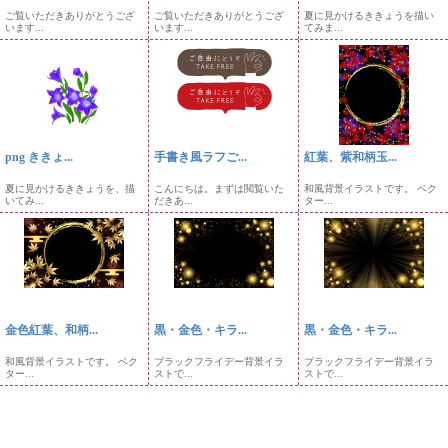
ご覧いただきありがとうござ
ご覧いただきありがとうござ
夏に見かけるききょうを描い
います...
います...
てみま...
png ききょ...
手書き風ラフご...
紅葉、紫和柄玉...
夏に見かけるききょうを、描
こんにちは。まずは閲覧いた
和風背景イラストです。 ベク
いてみ...
だきあ...
ター...
金色紅葉、和柄...
黒・金色・キラ...
黒・金色・キラ...
和風背景イラストです。 ベク
ブラックフライデー背景イラ
ブラックフライデー背景イラ
ター...
ストで...
ストで...