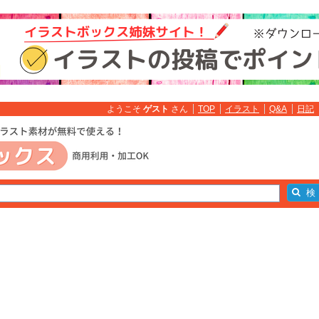
ようこそ
ゲスト
さん
TOP
イラスト
Q&A
日記