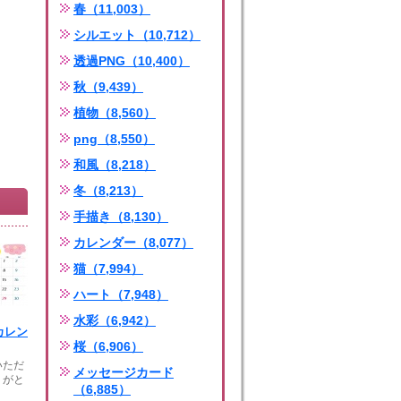
春（11,003）
シルエット（10,712）
透過PNG（10,400）
秋（9,439）
植物（8,560）
png（8,550）
和風（8,218）
冬（8,213）
手描き（8,130）
カレンダー（8,077）
猫（7,994）
ハート（7,948）
水彩（6,942）
月カレン
桜（6,906）
いただ
メッセージカード
りがと
（6,885）