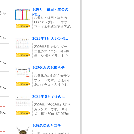
りの提...
お祭り・縁日・屋台の
さん
PO...
お祭り・縁日・屋台の
POPテンプレートです。
ファイル形式は透過PNG
です。---太め...
さん
2026年8月 カレンダ...
2026年8月 カレンダー
二色のアイコン 令和8
年 A4横のイラストで
す。8月をテ...
さん
お盆休みのお知らせ
お盆休みのお知らせテン
プレートです。 かわいい
夏のイラスト入りです。
さん
休業日の日付けを...
2026年 8月 かわい...
2026年（令和8年）8月の
カレンダーです。 サイ
さん
ズ：横1480px 縦1047px...
お好み焼きとコテ
ご覧いただきありがとう