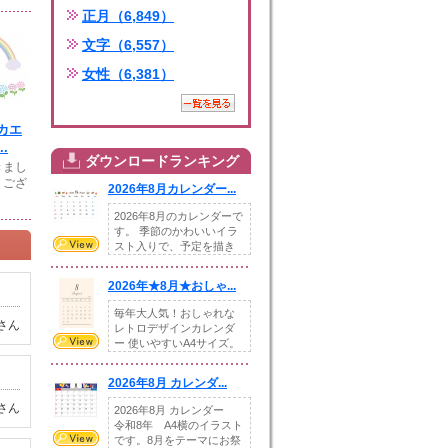
正月（6,849）
文字（6,557）
女性（6,381）
カエ
.
ダウンロードランキング
きまし
うござ
2026年8月カレンダー...
2026年8月のカレンダーで
す。 季節のかわいいイラ
スト入りで、予定を描き
込めるスペ...
2026年★8月★おしゃ...
毎年大人気！おしゃれな
さん
レトロデザインカレンダ
ー 使いやすいA4サイズ。
illust...
2026年8月 カレンダ...
さん
2026年8月 カレンダー
令和8年 A4横のイラスト
です。8月をテーマにお祭