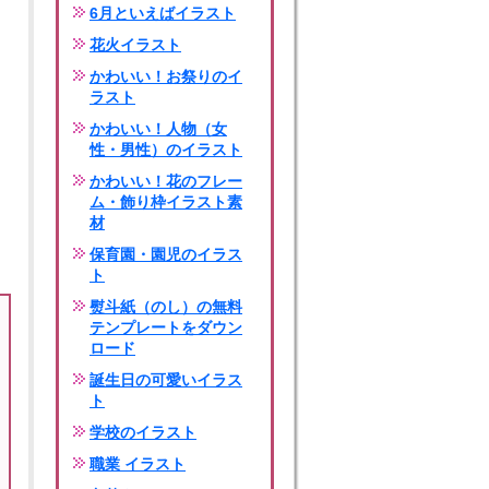
6月といえばイラスト
花火イラスト
かわいい！お祭りのイ
ラスト
かわいい！人物（女
性・男性）のイラスト
かわいい！花のフレー
ム・飾り枠イラスト素
材
保育園・園児のイラス
ト
熨斗紙（のし）の無料
テンプレートをダウン
ロード
誕生日の可愛いイラス
ト
学校のイラスト
職業 イラスト