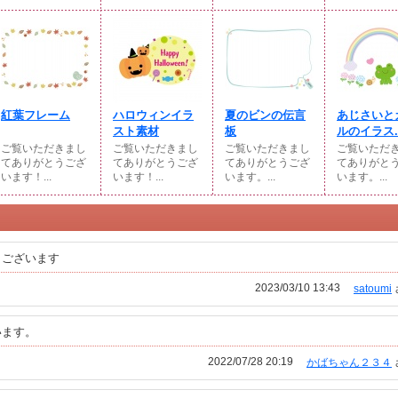
紅葉フレーム
ハロウィンイラ
夏のビンの伝言
あじさいと
スト素材
板
ルのイラス..
ご覧いただきまし
ご覧いただきまし
ご覧いただきまし
ご覧いただ
てありがとうござ
てありがとうござ
てありがとうござ
てありがと
います！...
います！...
います。...
います。...
うございます
2023/03/10 13:43
satoumi
います。
2022/07/28 20:19
かばちゃん２３４