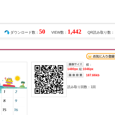
50
1,442
ダウンロード数：
VIEW数：
QR読み取り数：
横：
1480px
縦:
1046px
187.66kb
読み取り回数：
1
回