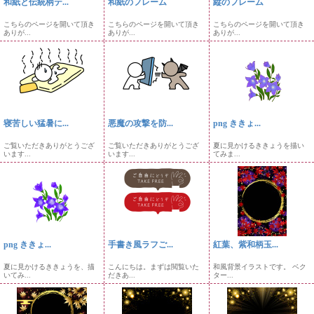
和紙と伝統柄テ...
和紙のフレーム
縦のフレーム
こちらのページを開いて頂き
こちらのページを開いて頂き
こちらのページを開いて頂き
ありが...
ありが...
ありが...
寝苦しい猛暑に...
悪魔の攻撃を防...
png ききょ...
ご覧いただきありがとうござ
ご覧いただきありがとうござ
夏に見かけるききょうを描い
います...
います...
てみま...
png ききょ...
手書き風ラフご...
紅葉、紫和柄玉...
夏に見かけるききょうを、描
こんにちは。まずは閲覧いた
和風背景イラストです。 ベク
いてみ...
だきあ...
ター...