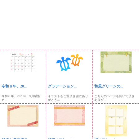
令和８年、20...
グラデーション...
和風グリーンの...
令和８年、2026年、9月横型
イラストをご覧頂き誠にあり
こちらのページを開いて頂き
カ...
がとう...
ありが...