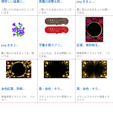
寝苦しい猛暑に...
悪魔の攻撃を防...
png ききょ...
ご覧いただきありがとうござ
ご覧いただきありがとうござ
夏に見かけるききょうを描い
います...
います...
てみま...
png ききょ...
手書き風ラフご...
紅葉、紫和柄玉...
夏に見かけるききょうを、描
こんにちは。まずは閲覧いた
和風背景イラストです。 ベク
いてみ...
だきあ...
ター...
金色紅葉、和柄...
黒・金色・キラ...
黒・金色・キラ...
和風背景イラストです。 ベク
ブラックフライデー背景イラ
ブラックフライデー背景イラ
ター...
ストで...
ストで...