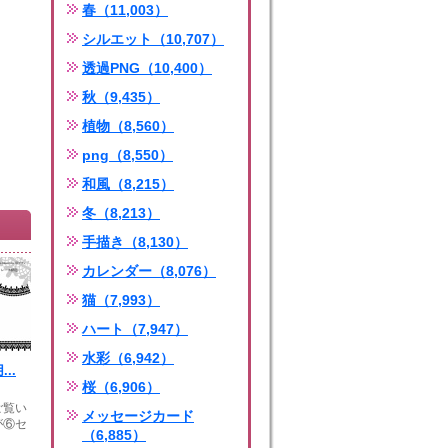
春（11,003）
シルエット（10,707）
透過PNG（10,400）
秋（9,435）
植物（8,560）
png（8,550）
和風（8,215）
冬（8,213）
手描き（8,130）
カレンダー（8,076）
猫（7,993）
ハート（7,947）
水彩（6,942）
...
桜（6,906）
ご覧い
メッセージカード
が⑥セ
（6,885）