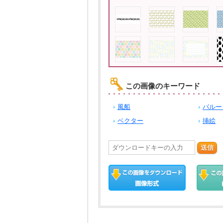
この画像のキーワード
風船
バルー
ベクター
挿絵
送信