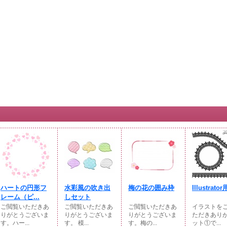
ハートの円形フ
水彩風の吹き出
梅の花の囲み枠
Illustrator用
レーム（ピ...
しセット
ご閲覧いただきあ
ご閲覧いただきあ
ご閲覧いただきあ
イラストを
りがとうございま
りがとうございま
りがとうございま
ただきあり
す。ハー...
す。 模...
す。梅の...
ット①で...