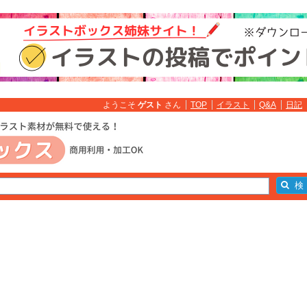
ようこそ
ゲスト
さん
TOP
イラスト
Q&A
日記