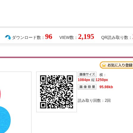
96
2,195
ダウンロード数：
VIEW数：
QR読み取り数：
横：
1084px
縦:
1250px
95.98kb
読み取り回数：
2
回