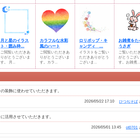
月と星のイラス
カラフルな水彩
ロリポップ・キ
お雑煮をた
ト・囲み枠...
風のハート
ャンディ ...
うさぎ
ご閲覧いただきあ
ご閲覧いただきあ
イラストをご覧い
ご覧いただ
りがとうございま
りがとうございま
ただきありがとう
がとうござ
す。 月...
す。カラ...
ございま...
す。お雑煮...
シの装飾に使わせていただきます。
2026/05/22 17:10
ひつぢそば
シに活用させていただきます。
2026/05/01 13:45
ot0701