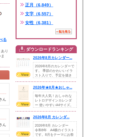
正月（6,849）
文字（6,557）
女性（6,381）
べる
ダウンロードランキング
きあり
いま
2026年8月カレンダー...
2026年8月のカレンダーで
す。 季節のかわいいイラ
スト入りで、予定を描き
込めるスペ...
2026年★8月★おしゃ...
毎年大人気！おしゃれな
さん
レトロデザインカレンダ
ー 使いやすいA4サイズ。
illust...
2026年8月 カレンダ...
さん
2026年8月 カレンダー
令和8年 A4横のイラスト
です。8月をテーマにお祭