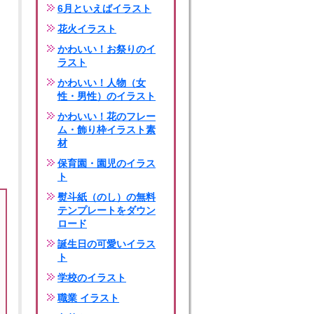
6月といえばイラスト
花火イラスト
かわいい！お祭りのイ
ラスト
かわいい！人物（女
性・男性）のイラスト
かわいい！花のフレー
ム・飾り枠イラスト素
材
保育園・園児のイラス
ト
熨斗紙（のし）の無料
テンプレートをダウン
ロード
誕生日の可愛いイラス
ト
学校のイラスト
職業 イラスト