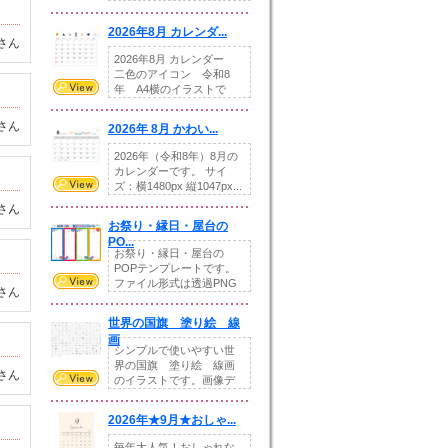
りの提...
2026年8月 カレンダ...
さん
2026年8月 カレンダー
二色のアイコン 令和8
年 A4横のイラストで
す。8月をテ...
さん
2026年 8月 かわい...
2026年（令和8年）8月の
カレンダーです。 サイ
ズ：横1480px 縦1047px...
さん
お祭り・縁日・屋台の
PO...
お祭り・縁日・屋台の
POPテンプレートです。
ファイル形式は透過PNG
さん
です。---太め...
世界の国旗 塗り絵 線
画
シンプルで使いやすい世
界の国旗 塗り絵 線画
さん
のイラストです。画像デ
ータとEPSデータ...
2026年★9月★おしゃ...
毎年大人気！おしゃれな