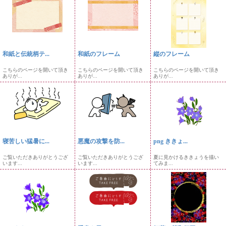
和紙と伝統柄テ...
和紙のフレーム
縦のフレーム
こちらのページを開いて頂き
こちらのページを開いて頂き
こちらのページを開いて頂き
ありが...
ありが...
ありが...
寝苦しい猛暑に...
悪魔の攻撃を防...
png ききょ...
ご覧いただきありがとうござ
ご覧いただきありがとうござ
夏に見かけるききょうを描い
います...
います...
てみま...