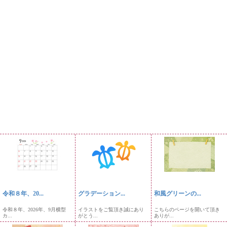
令和８年、20...
グラデーション...
和風グリーンの...
令和８年、2026年、9月横型
イラストをご覧頂き誠にあり
こちらのページを開いて頂き
カ...
がとう...
ありが...