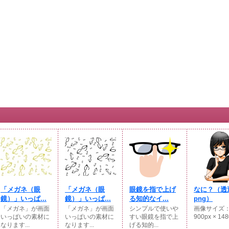
「メガネ（眼
「メガネ（眼
眼鏡を指で上げ
なに？（透
鏡）」いっぱ...
鏡）」いっぱ...
る知的なイ...
png）
「メガネ」が画面
「メガネ」が画面
シンプルで使いや
画像サイズ
いっぱいの素材に
いっぱいの素材に
すい眼鏡を指で上
900px × 1480
なります...
なります...
げる知的...