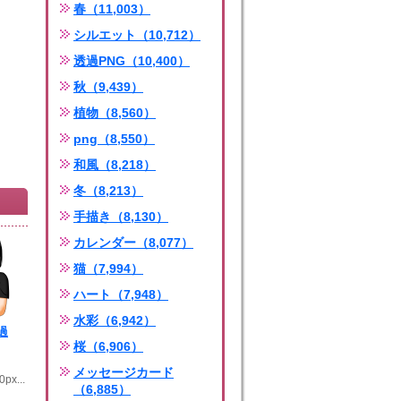
春（11,003）
シルエット（10,712）
透過PNG（10,400）
秋（9,439）
植物（8,560）
png（8,550）
和風（8,218）
冬（8,213）
手描き（8,130）
カレンダー（8,077）
猫（7,994）
ハート（7,948）
水彩（6,942）
過
桜（6,906）
：
メッセージカード
px...
（6,885）