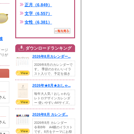
正月（6,849）
文字（6,557）
女性（6,381）
鏡
ダウンロードランキング
メージ
寄りが
2026年8月カレンダー...
2026年8月のカレンダーで
す。 季節のかわいいイラ
スト入りで、予定を描き
込めるスペ...
2026年★8月★おしゃ...
毎年大人気！おしゃれな
さん
レトロデザインカレンダ
ー 使いやすいA4サイズ。
illust...
2026年8月 カレンダ...
さん
2026年8月 カレンダー
令和8年 A4横のイラスト
です。8月をテーマにお祭