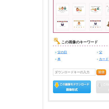
この画像のキーワード
父の日
父
本
カード
送信