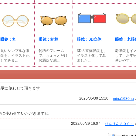
眼鏡：丸
眼鏡：豹柄
眼鏡：3D立体
眼鏡：老眼
丸いシンプルな眼
豹柄のフレーム
3Dの立体眼鏡を、
老眼鏡をイ
鏡を、イラスト化
で、ちょっとだけ
イラスト化してみ
して、お年
してみま...
お洒落な感...
ました...
使いやす...
掲示に使わせて頂きます
2025/05/30 15:10
mina1630na
Pに使わせていただきますね
2022/05/29 16:07
りんりん２００１