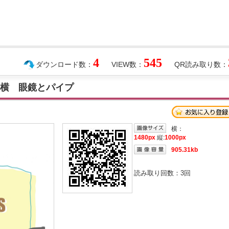
4
545
ダウンロード数：
VIEW数：
QR読み取り数：
 横 眼鏡とパイプ
横：
1480px
縦:
1000px
905.31kb
読み取り回数：
3
回