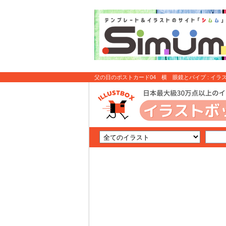
父の日のポストカード04 横 眼鏡とパイプ : イラ