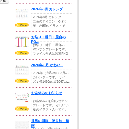
を見る
りの提...
2026年8月 カレンダ...
2026年8月 カレンダー
二色のアイコン 令和8
年 A4横のイラストで
す。8月をテ...
お祭り・縁日・屋台の
PO...
お祭り・縁日・屋台の
POPテンプレートです。
ファイル形式は透過PNG
です。---太め...
2026年 8月 かわい...
2026年（令和8年）8月の
カレンダーです。 サイ
ズ：横1480px 縦1047px...
お盆休みのお知らせ
お盆休みのお知らせテン
プレートです。 かわいい
夏のイラスト入りです。
休業日の日付けを...
世界の国旗 塗り絵 線
画
シンプルで使いやすい世