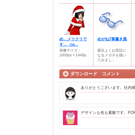
め…メリクリで
めがね7筆書き風
す…（jp...
画像サイズ：
最近よくお世話に
1000px × 1448p...
なるメガネを描い
てみまし...
ダウンロード コメント
ありがとうございます。社内
デザインも色も素敵です。PO