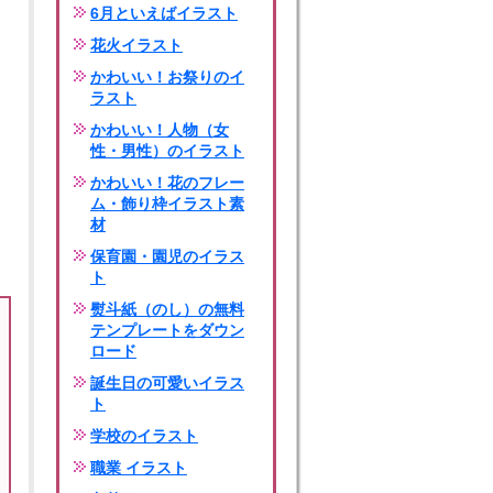
6月といえばイラスト
花火イラスト
かわいい！お祭りのイ
ラスト
かわいい！人物（女
性・男性）のイラスト
かわいい！花のフレー
ム・飾り枠イラスト素
材
保育園・園児のイラス
ト
熨斗紙（のし）の無料
テンプレートをダウン
ロード
誕生日の可愛いイラス
ト
学校のイラスト
職業 イラスト