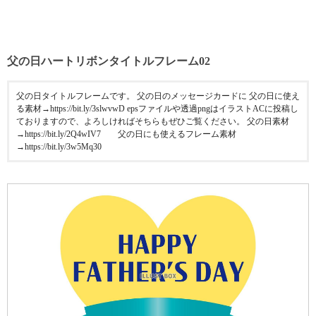
父の日ハートリボンタイトルフレーム02
父の日タイトルフレームです。 父の日のメッセージカードに 父の日に使え
る素材→https://bit.ly/3slwvwD epsファイルや透過pngはイラストACに投稿し
ておりますので、よろしければそちらもぜひご覧ください。 父の日素材
→https://bit.ly/2Q4wIV7 父の日にも使えるフレーム素材
→https://bit.ly/3w5Mq30