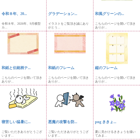
令和８年、20...
グラデーション...
和風グリーンの...
令和８年、2026年、9月横型
イラストをご覧頂き誠にあり
こちらのページを開いて頂き
カ...
がとう...
ありが...
和紙と伝統柄テ...
和紙のフレーム
縦のフレーム
こちらのページを開いて頂き
こちらのページを開いて頂き
こちらのページを開いて頂き
ありが...
ありが...
ありが...
寝苦しい猛暑に...
悪魔の攻撃を防...
png ききょ...
ご覧いただきありがとうござ
ご覧いただきありがとうござ
夏に見かけるききょうを描い
います...
います...
てみま...