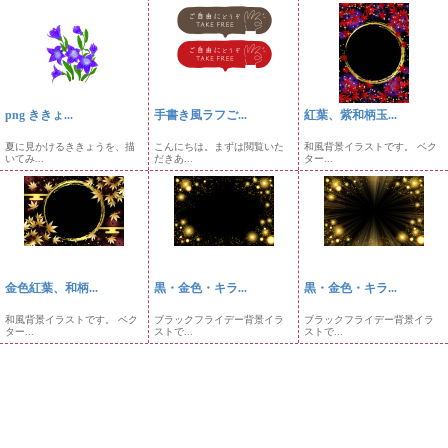
png ききょ...
手書き風ラフご...
紅葉、紫和柄玉...
夏に見かけるききょうを、描
こんにちは。まずは閲覧いた
和風背景イラストです。 ベク
いてみ...
だきあ...
ター...
金色紅葉、和柄...
黒・金色・キラ...
黒・金色・キラ...
和風背景イラストです。 ベク
ブラックフライデー背景イラ
ブラックフライデー背景イラ
ター...
ストで...
ストで...