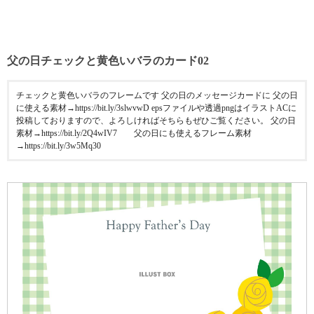
父の日チェックと黄色いバラのカード02
チェックと黄色いバラのフレームです 父の日のメッセージカードに 父の日
に使える素材→https://bit.ly/3slwvwD epsファイルや透過pngはイラストACに
投稿しておりますので、よろしければそちらもぜひご覧ください。 父の日
素材→https://bit.ly/2Q4wIV7 父の日にも使えるフレーム素材
→https://bit.ly/3w5Mq30