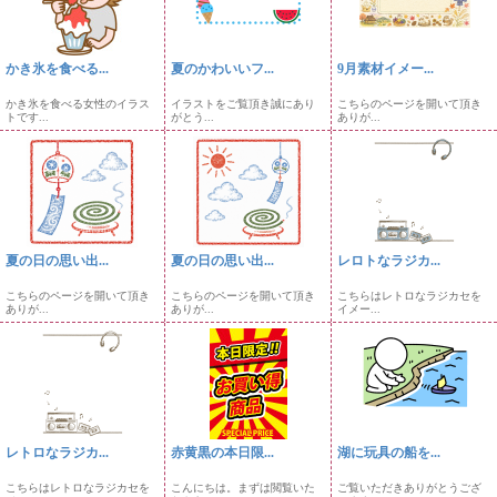
かき氷を食べる...
夏のかわいいフ...
9月素材イメー...
かき氷を食べる女性のイラス
イラストをご覧頂き誠にあり
こちらのページを開いて頂き
トです...
がとう...
ありが...
夏の日の思い出...
夏の日の思い出...
レロトなラジカ...
こちらのページを開いて頂き
こちらのページを開いて頂き
こちらはレトロなラジカセを
ありが...
ありが...
イメー...
レトロなラジカ...
赤黄黒の本日限...
湖に玩具の船を...
こちらはレトロなラジカセを
こんにちは。まずは閲覧いた
ご覧いただきありがとうござ