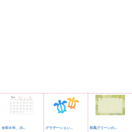
令和８年、20...
グラデーション...
和風グリーンの...