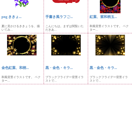
png ききょ...
手書き風ラフご...
紅葉、紫和柄玉...
夏に見かけるききょうを、描
こんにちは。まずは閲覧いた
和風背景イラストです。 ベク
いてみ...
だきあ...
ター...
金色紅葉、和柄...
黒・金色・キラ...
黒・金色・キラ...
和風背景イラストです。 ベク
ブラックフライデー背景イラ
ブラックフライデー背景イラ
ター...
ストで...
ストで...