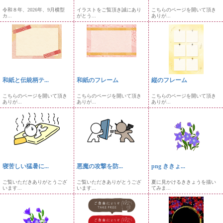
令和８年、2026年、9月横型
イラストをご覧頂き誠にあり
こちらのページを開いて頂き
カ...
がとう...
ありが...
和紙と伝統柄テ...
和紙のフレーム
縦のフレーム
こちらのページを開いて頂き
こちらのページを開いて頂き
こちらのページを開いて頂き
ありが...
ありが...
ありが...
寝苦しい猛暑に...
悪魔の攻撃を防...
png ききょ...
ご覧いただきありがとうござ
ご覧いただきありがとうござ
夏に見かけるききょうを描い
います...
います...
てみま...