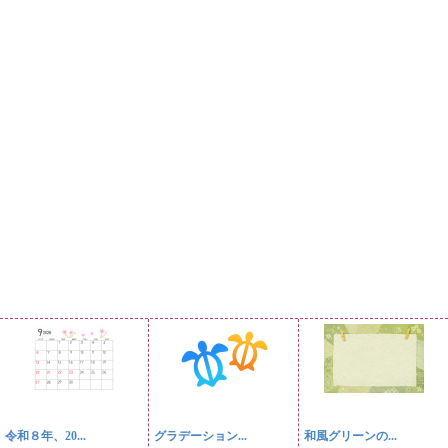
令和８年、20...
グラデーション...
和風グリーンの...