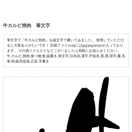
牛カルビ焼肉 筆文字
筆文字で「牛カルビ焼肉」を縦文字で書いてみました。 使用していただけ
ると大変ありがたいです！ 圧縮ファイルzipにはjpg/png/ai/epsが入っており
ます。 その他リクエストなどございましたら気軽にお知らせください。
牛,カルビ,焼肉,食べ物,食,縦書き,筆文字,日本語,漢字,平仮名,黒,墨,習字,書,毛
筆,和,販売促進,広告,手書き