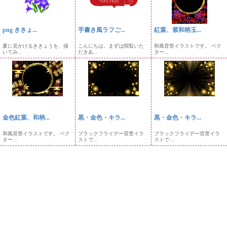
png ききょ...
手書き風ラフご...
紅葉、紫和柄玉...
夏に見かけるききょうを、描
こんにちは。まずは閲覧いた
和風背景イラストです。 ベク
いてみ...
だきあ...
ター...
金色紅葉、和柄...
黒・金色・キラ...
黒・金色・キラ...
和風背景イラストです。 ベク
ブラックフライデー背景イラ
ブラックフライデー背景イラ
ター...
ストで...
ストで...