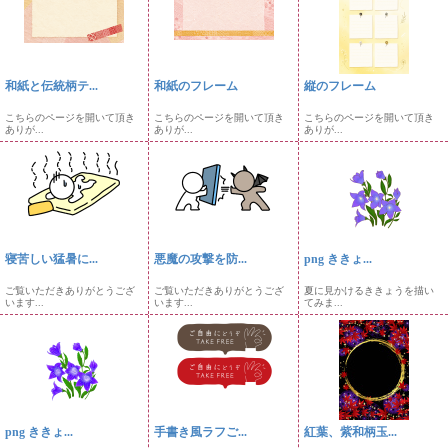
和紙と伝統柄テ...
和紙のフレーム
縦のフレーム
こちらのページを開いて頂き
こちらのページを開いて頂き
こちらのページを開いて頂き
ありが...
ありが...
ありが...
寝苦しい猛暑に...
悪魔の攻撃を防...
png ききょ...
ご覧いただきありがとうござ
ご覧いただきありがとうござ
夏に見かけるききょうを描い
います...
います...
てみま...
png ききょ...
手書き風ラフご...
紅葉、紫和柄玉...