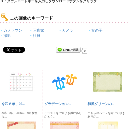
３：ダウンロードキーを入力しダウンロードボタンをクリック
この画像のキーワード
カメラマン
写真家
カメラ
女の子
撮影
社員
0
令和８年、20...
グラデーション...
和風グリーンの...
令和８年、2026年、9月横型
イラストをご覧頂き誠にあり
こちらのページを開いて頂き
カ...
がとう...
ありが...