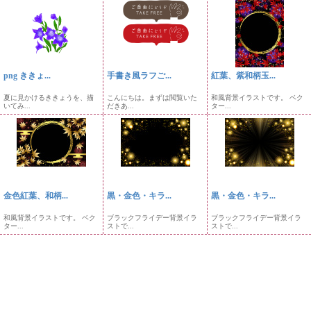
png ききょ...
手書き風ラフご...
紅葉、紫和柄玉...
夏に見かけるききょうを、描
こんにちは。まずは閲覧いた
和風背景イラストです。 ベク
いてみ...
だきあ...
ター...
金色紅葉、和柄...
黒・金色・キラ...
黒・金色・キラ...
和風背景イラストです。 ベク
ブラックフライデー背景イラ
ブラックフライデー背景イラ
ター...
ストで...
ストで...