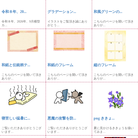
令和８年、20...
グラデーション...
和風グリーンの...
令和８年、2026年、9月横型
イラストをご覧頂き誠にあり
こちらのページを開いて頂き
カ...
がとう...
ありが...
和紙と伝統柄テ...
和紙のフレーム
縦のフレーム
こちらのページを開いて頂き
こちらのページを開いて頂き
こちらのページを開いて頂き
ありが...
ありが...
ありが...
寝苦しい猛暑に...
悪魔の攻撃を防...
png ききょ...
ご覧いただきありがとうござ
ご覧いただきありがとうござ
夏に見かけるききょうを描い
います...
います...
てみま...