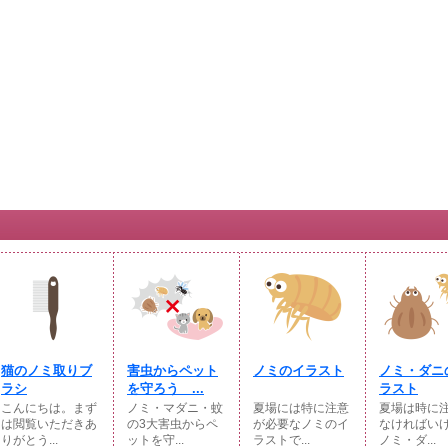
猫のノミ取りブ
害虫からペット
ノミのイラスト
ノミ・ダニ
ラシ
を守ろう ...
ラスト
こんにちは。まず
ノミ・マダニ・蚊
夏場には特に注意
夏場は時に
は閲覧いただきあ
の3大害虫からペ
が必要なノミのイ
なければい
りがとう...
ットを守...
ラストで...
ノミ・ダ...