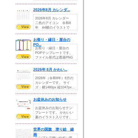
りの提...
2026年8月 カレンダ...
2026年8月 カレンダー
二色のアイコン 令和8
年 A4横のイラストで
す。8月をテ...
お祭り・縁日・屋台の
PO...
お祭り・縁日・屋台の
POPテンプレートです。
ファイル形式は透過PNG
です。---太め...
2026年 8月 かわい...
2026年（令和8年）8月の
カレンダーです。 サイ
ズ：横1480px 縦1047px...
お盆休みのお知らせ
お盆休みのお知らせテン
プレートです。 かわいい
夏のイラスト入りです。
休業日の日付けを...
世界の国旗 塗り絵 線
画
シンプルで使いやすい世