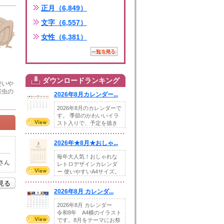
正月（6,849）
文字（6,557）
女性（6,381）
ダウンロードランキング
使いや
害虫の
2026年8月カレンダー...
2026年8月のカレンダーで
す。 季節のかわいいイラ
スト入りで、予定を描き
込めるスペ...
2026年★8月★おしゃ...
毎年大人気！おしゃれな
さん
レトロデザインカレンダ
ー 使いやすいA4サイズ。
illust...
を見る
2026年8月 カレンダ...
2026年8月 カレンダー
令和8年 A4横のイラスト
です。8月をテーマにお祭