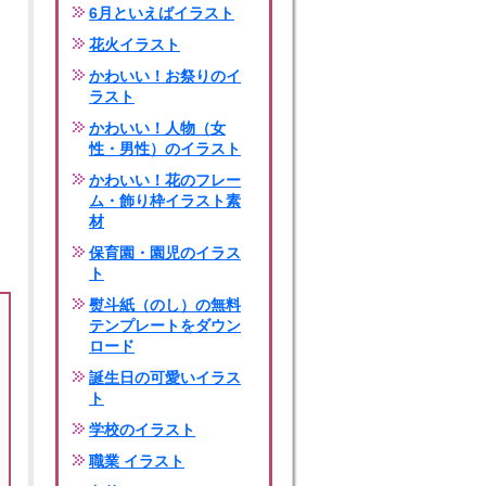
6月といえばイラスト
花火イラスト
かわいい！お祭りのイ
ラスト
かわいい！人物（女
性・男性）のイラスト
かわいい！花のフレー
ム・飾り枠イラスト素
材
保育園・園児のイラス
ト
熨斗紙（のし）の無料
テンプレートをダウン
ロード
誕生日の可愛いイラス
ト
学校のイラスト
職業 イラスト