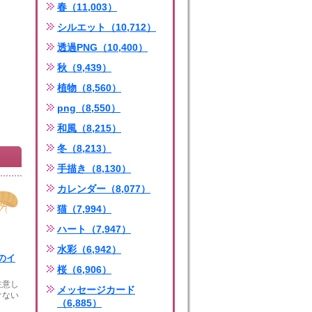
春（11,003）
シルエット（10,712）
透過PNG（10,400）
秋（9,439）
植物（8,560）
png（8,550）
和風（8,215）
冬（8,213）
手描き（8,130）
カレンダー（8,077）
猫（7,994）
ハート（7,947）
水彩（6,942）
のイ
桜（6,906）
注意し
メッセージカード
けない
（6,885）