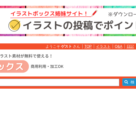
ようこそ
ゲスト
さん
TOP
イラスト
Q&A
日記