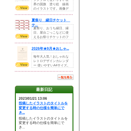
界の国旗 塗り絵 線画
のイラストです。画像デ
ータとEPSデータ...
夏祭り 縁日チケット
テ...
夏祭り、おうち縁日、縁
日、屋台ごっこなどに使
えるお祭りチケットのフ
ォーマットです。Z...
2026年★9月★おしゃ...
毎年大人気！おしゃれな
レトロデザインカレンダ
ー 使いやすいA4サイズ。
illust...
最新日記
2023/01/21 13:06
投稿したイラストのタイトルを
変更する時の仕様を簡単にで
き...
投稿したイラストのタイトルを
変更する時の仕様を簡単にで
き...