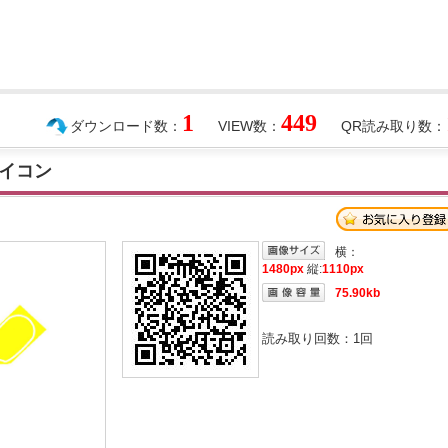
1
449
ダウンロード数：
VIEW数：
QR読み取り数：
イコン
横：
1480px
縦:
1110px
75.90kb
読み取り回数：
1
回