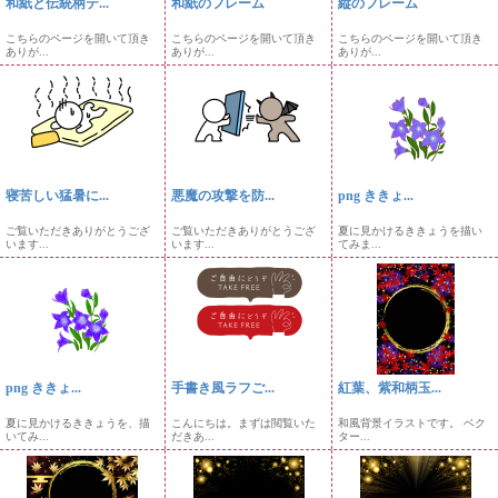
和紙と伝統柄テ...
和紙のフレーム
縦のフレーム
こちらのページを開いて頂き
こちらのページを開いて頂き
こちらのページを開いて頂き
ありが...
ありが...
ありが...
寝苦しい猛暑に...
悪魔の攻撃を防...
png ききょ...
ご覧いただきありがとうござ
ご覧いただきありがとうござ
夏に見かけるききょうを描い
います...
います...
てみま...
png ききょ...
手書き風ラフご...
紅葉、紫和柄玉...
夏に見かけるききょうを、描
こんにちは。まずは閲覧いた
和風背景イラストです。 ベク
いてみ...
だきあ...
ター...