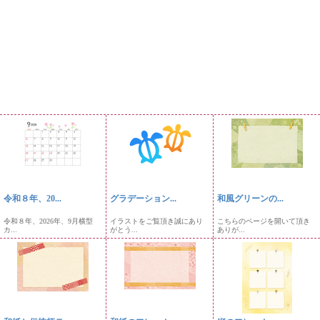
令和８年、20...
グラデーション...
和風グリーンの...
令和８年、2026年、9月横型
イラストをご覧頂き誠にあり
こちらのページを開いて頂き
カ...
がとう...
ありが...