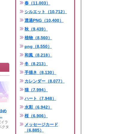
春（11,003）
シルエット（10,712）
透過PNG（10,400）
秋（9,439）
植物（8,560）
png（8,550）
和風（8,218）
冬（8,213）
手描き（8,130）
カレンダー（8,077）
猫（7,994）
ハート（7,948）
水彩（6,942）
ゆめ
桜（6,906）
.
景イラ
メッセージカード
ベクタ
（6,885）