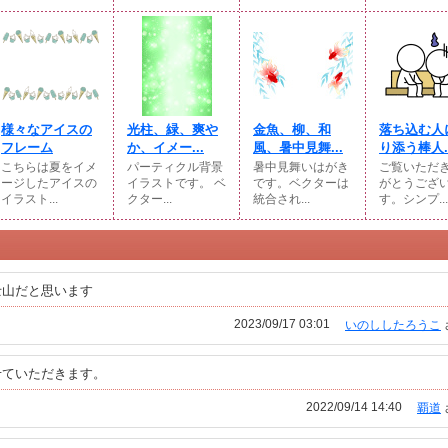
様々なアイスの
光柱、緑、爽や
金魚、柳、和
落ち込む人
フレーム
か、イメー...
風、暑中見舞...
り添う棒人..
こちらは夏をイメ
パーティクル背景
暑中見舞いはがき
ご覧いただ
ージしたアイスの
イラストです。 ベ
です。ベクターは
がとうござ
イラスト...
クター...
統合され...
す。シンプ...
士山だと思います
2023/09/17 03:01
いのししたろうこ
せていただきます。
2022/09/14 14:40
覇道