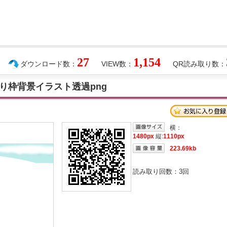
27
1,154
ダウンロード数：
VIEW数：
QR読み取り数：
り枠背景イラスト透過png
横：
1480px
縦:
1110px
223.69kb
読み取り回数：
3
回