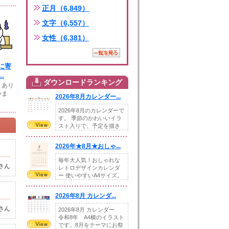
正月（6,849）
文字（6,557）
女性（6,381）
に寄
.
ダウンロードランキング
きあり
いま
2026年8月カレンダー...
2026年8月のカレンダーで
す。 季節のかわいいイラ
スト入りで、予定を描き
込めるスペ...
2026年★8月★おしゃ...
毎年大人気！おしゃれな
さん
レトロデザインカレンダ
ー 使いやすいA4サイズ。
illust...
2026年8月 カレンダ...
さん
2026年8月 カレンダー
令和8年 A4横のイラスト
です。8月をテーマにお祭