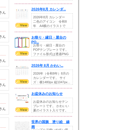
りの提...
2026年8月 カレンダ...
さん
2026年8月 カレンダー
二色のアイコン 令和8
年 A4横のイラストで
す。8月をテ...
さん
お祭り・縁日・屋台の
PO...
お祭り・縁日・屋台の
POPテンプレートです。
ファイル形式は透過PNG
です。---太め...
さん
2026年 8月 かわい...
2026年（令和8年）8月の
カレンダーです。 サイ
ズ：横1480px 縦1047px...
さん
お盆休みのお知らせ
お盆休みのお知らせテン
プレートです。 かわいい
さん
夏のイラスト入りです。
休業日の日付けを...
世界の国旗 塗り絵 線
画
シンプルで使いやすい世