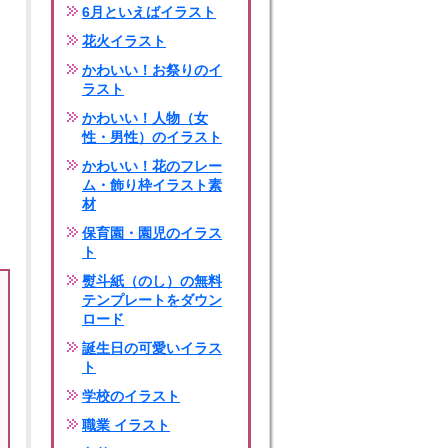
6月といえばイラスト
花火イラスト
かわいい！お祭りのイ
ラスト
かわいい！人物（女
性・男性）のイラスト
かわいい！花のフレー
ム・飾り枠イラスト素
材
保育園・園児のイラス
ト
熨斗紙（のし）の無料
テンプレートをダウン
ロード
誕生日の可愛いイラス
ト
学校のイラスト
職業 イラスト