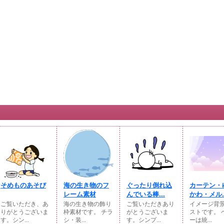
そめものあそび
海の生き物のフ
ぐったり倒れ込
カーテン・
レーム素材
んでいる棒...
かわ・メル..
ご覧いただき、あ
海の生き物の飾り
ご覧いただきあり
イメージ背
りがとうございま
枠素材です。 チラ
がとうございま
ストです。 
す。シン...
シ・装...
す。シンプ...
ーは統...