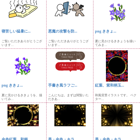
寝苦しい猛暑に...
悪魔の攻撃を防...
png ききょ...
ご覧いただきありがとうござ
ご覧いただきありがとうござ
夏に見かけるききょうを描い
います...
います...
てみま...
png ききょ...
手書き風ラフご...
紅葉、紫和柄玉...
夏に見かけるききょうを、描
こんにちは。まずは閲覧いた
和風背景イラストです。 ベク
いてみ...
だきあ...
ター...
金色紅葉、和柄...
黒・金色・キラ...
黒・金色・キラ...