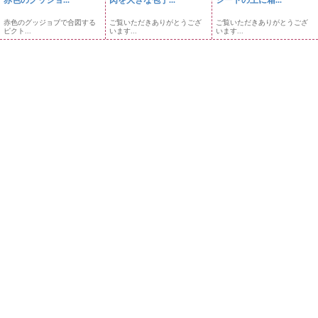
赤色のグッジョ...
肉を大きな包丁...
シートの上に箱...
赤色のグッジョブで合図する
ご覧いただきありがとうござ
ご覧いただきありがとうござ
ピクト...
います...
います...