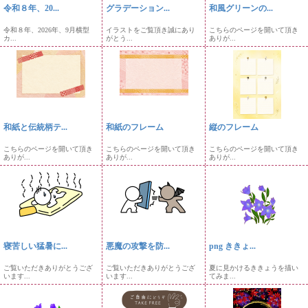
令和８年、20...
グラデーション...
和風グリーンの...
令和８年、2026年、9月横型
イラストをご覧頂き誠にあり
こちらのページを開いて頂き
カ...
がとう...
ありが...
和紙と伝統柄テ...
和紙のフレーム
縦のフレーム
こちらのページを開いて頂き
こちらのページを開いて頂き
こちらのページを開いて頂き
ありが...
ありが...
ありが...
寝苦しい猛暑に...
悪魔の攻撃を防...
png ききょ...
ご覧いただきありがとうござ
ご覧いただきありがとうござ
夏に見かけるききょうを描い
います...
います...
てみま...