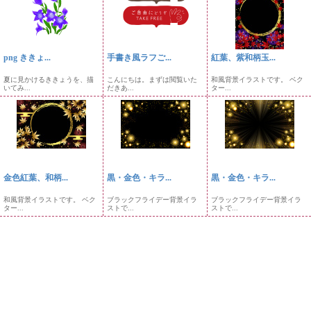
png ききょ...
手書き風ラフご...
紅葉、紫和柄玉...
夏に見かけるききょうを、描
こんにちは。まずは閲覧いた
和風背景イラストです。 ベク
いてみ...
だきあ...
ター...
金色紅葉、和柄...
黒・金色・キラ...
黒・金色・キラ...
和風背景イラストです。 ベク
ブラックフライデー背景イラ
ブラックフライデー背景イラ
ター...
ストで...
ストで...